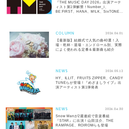
『THE MUSIC DAY 2026』出演アーテ
ィスト第1弾解禁！Number_i、
BE:FIRST、HANA、M!LK、SixTONES
ら14組
COLUMN
2026.06.01
【最新版】結婚式で人気の曲40選！入
場・乾杯・退場・エンドロール別、実際
によく使われる定番＆最新曲も紹介
NEWS
2026.05.12
HY、ILLIT、FRUITS ZIPPER、CANDY
TUNEらが登場！『めざましライブ』出
演アーティスト第1弾発表
NEWS
2026.04.30
Snow Manが2週連続で音楽番組
『STAR』に出演！山田涼介、THE
RAMPAGE、ROIROMらも登場