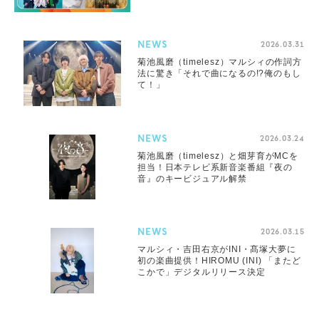
NEWS
2026.03.31
菊池風磨（timelesz）マルシィの作詞方
法に驚き「それで曲になるの!?俺のもし
て！」
NEWS
2026.03.24
菊池風磨（timelesz）と畑芽育がMCを
担当！日本テレビ系新音楽番組『夜の
音』のキービジュアル解禁
NEWS
2026.03.15
マルシィ・吉田右京がINI・髙塚大夢に
初の楽曲提供！HIROMU (INI) 「またど
こかで」デジタルリリース決定