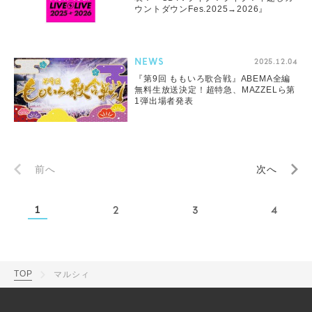
ウントダウンFes.2025→2026』
NEWS
2025.12.04
『第9回 ももいろ歌合戦』ABEMA全編
無料生放送決定！超特急、MAZZELら第
1弾出場者発表
前へ
次へ
1
2
3
4
TOP
マルシィ