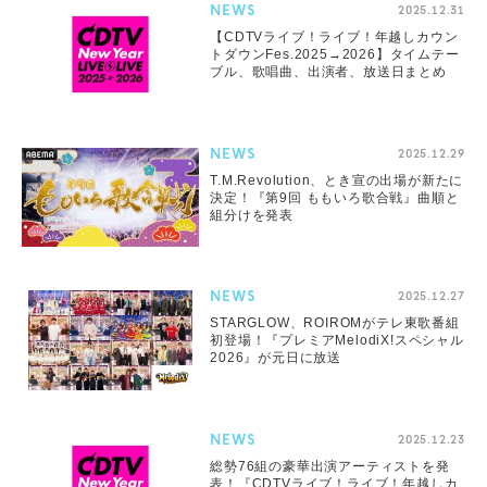
NEWS
2025.12.31
【CDTVライブ！ライブ！年越しカウン
トダウンFes.2025→2026】タイムテー
ブル、歌唱曲、出演者、放送日まとめ
NEWS
2025.12.29
T.M.Revolution、とき宣の出場が新たに
決定！『第9回 ももいろ歌合戦』曲順と
組分けを発表
NEWS
2025.12.27
STARGLOW、ROIROMがテレ東歌番組
初登場！『プレミアMelodiX!スペシャル
2026』が元日に放送
NEWS
2025.12.23
総勢76組の豪華出演アーティストを発
表！『CDTVライブ！ライブ！年越しカ