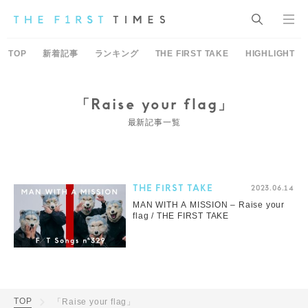
TOP
新着記事
ランキング
THE FIRST TAKE
HIGHLIGHT
「Raise your flag」
最新記事一覧
THE FIRST TAKE
2023.06.14
MAN WITH A MISSION – Raise your
flag / THE FIRST TAKE
TOP
「Raise your flag」