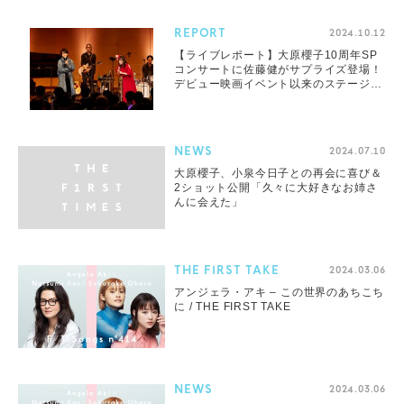
REPORT
2024.10.12
【ライブレポート】大原櫻子10周年SP
コンサートに佐藤健がサプライズ登場！
デビュー映画イベント以来のステージ共
演が実現
NEWS
2024.07.10
大原櫻子、小泉今日子との再会に喜び＆
2ショット公開「久々に大好きなお姉さ
んに会えた」
THE FIRST TAKE
2024.03.06
アンジェラ・アキ – この世界のあちこち
に / THE FIRST TAKE
NEWS
2024.03.06