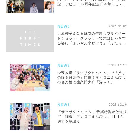
定！デビュー17周年記念日を華々しく飾
る
NEWS
2026.01.02
大原櫻子＆白石麻衣の年越しプライベー
トショット！クラッカーで大はしゃぎす
る姿に「まいやん幸せそう」「ふたりと
もかわいい」
NEWS
2025.12.27
今夜放送『サクサクヒムヒム』で「推し
の降る音楽祭」開催！マカロニえんぴつ
の音楽性に佐久間大介「深～！」
NEWS
2025.12.19
『サクサクヒムヒム 』音楽特番が放送決
定！絢香、マカロニえんぴつ、ILLITの
魅力を深堀り