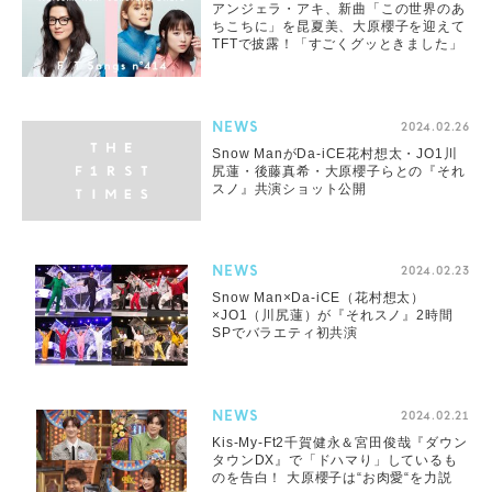
アンジェラ・アキ、新曲「この世界のあ
ちこちに」を昆夏美、大原櫻子を迎えて
TFTで披露！「すごくグッときました」
NEWS
2024.02.26
Snow ManがDa-iCE花村想太・JO1川
尻蓮・後藤真希・大原櫻子らとの『それ
スノ』共演ショット公開
NEWS
2024.02.23
Snow Man×Da-iCE（花村想太）
×JO1（川尻蓮）が『それスノ』2時間
SPでバラエティ初共演
NEWS
2024.02.21
Kis-My-Ft2千賀健永＆宮田俊哉『ダウン
タウンDX』で「ドハマり」しているも
のを告白！ 大原櫻子は“お肉愛“を力説