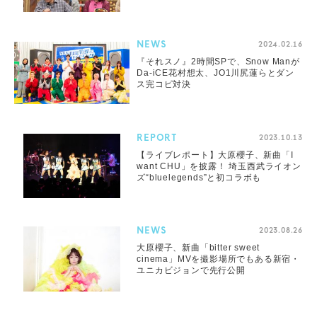
NEWS
2024.02.16
『それスノ』2時間SPで、Snow Manが
Da-iCE花村想太、JO1川尻蓮らとダン
ス完コピ対決
REPORT
2023.10.13
【ライブレポート】大原櫻子、新曲「I
want CHU」を披露！ 埼玉西武ライオン
ズ“bluelegends”と初コラボも
NEWS
2023.08.26
大原櫻子、新曲「bitter sweet
cinema」MVを撮影場所でもある新宿・
ユニカビジョンで先行公開