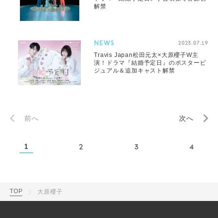
解禁
NEWS
2023.07.19
Travis Japan松田元太×大原櫻子W主
演！ドラマ『結婚予定日』のポスタービ
ジュアル＆追加キャスト解禁
前へ
次へ
1
2
3
4
TOP
大原櫻子