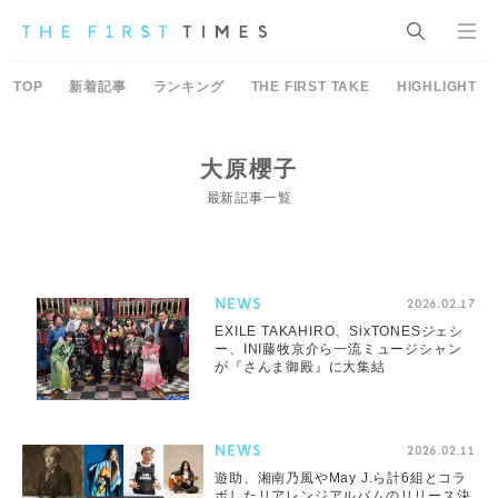
TOP
新着記事
ランキング
THE FIRST TAKE
HIGHLIGHT
大原櫻子
最新記事一覧
NEWS
2026.02.17
EXILE TAKAHIRO、SixTONESジェシ
ー、INI藤牧京介ら一流ミュージシャン
が『さんま御殿』に大集結
NEWS
2026.02.11
遊助、湘南乃風やMay J.ら計6組とコラ
ボしたリアレンジアルバムのリリース決