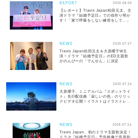
REPORT
2023.08.03
【レポート】Travis Japan松田元太、主
演ドラマ『結婚予定日』での役作り明か
す！「家で呼吸をしない練習をして…」
NEWS
2023.07.27
Travis Japan松田元太＆大原櫻子W主
演！ドラマ『結婚予定日』のED主題歌
がのんぴーの「でんせん」に決定
NEWS
2023.07.26
大原櫻子、ミニアルバム『スポットライ
ト』先行配信曲「寂しいの色」のリリッ
クビデオ公開！イラストはイラストレー
ターY_Yが描き下ろし
NEWS
2023.07.24
Travis Japan、初のドラマ主題歌決定！
ドラマ『結婚予定日』予告映像で音源初