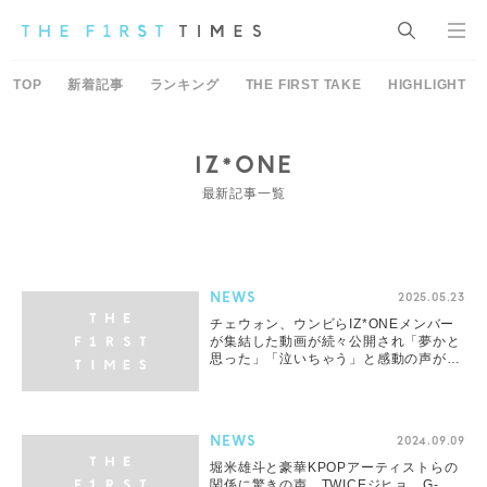
TOP
新着記事
ランキング
THE FIRST TAKE
HIGHLIGHT
IZ*ONE
最新記事一覧
NEWS
2025.05.23
チェウォン、ウンビらIZ*ONEメンバー
が集結した動画が続々公開され「夢かと
思った」「泣いちゃう」と感動の声が続
出
NEWS
2024.09.09
堀米雄斗と豪華KPOPアーティストらの
関係に驚きの声。TWICEジヒョ、G-