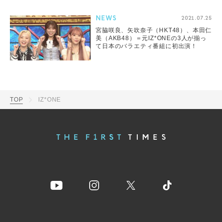
NEWS
2021.07.25
宮脇咲良、矢吹奈子（HKT48）、本田仁
美（AKB48）＝元IZ*ONEの3人が揃っ
て日本のバラエティ番組に初出演！
TOP
IZ*ONE