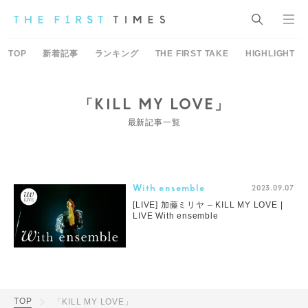
TOP
新着記事
ランキング
THE FIRST TAKE
HIGHLIGHT
「KILL MY LOVE」
最新記事一覧
With ensemble
2023.09.07
[LIVE] 加藤ミリヤ – KILL MY LOVE |
LIVE With ensemble
TOP
「KILL MY LOVE」