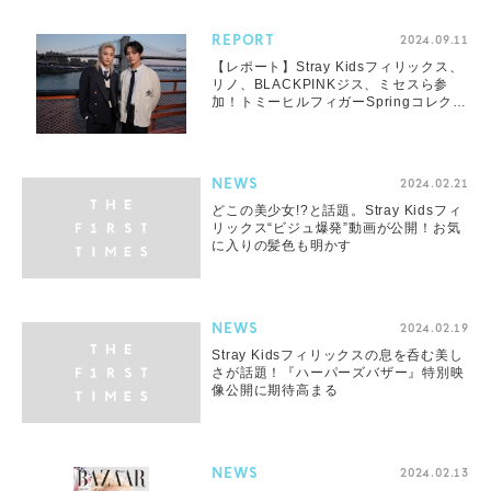
REPORT
2024.09.11
【レポート】Stray Kidsフィリックス、
リノ、BLACKPINKジス、ミセスら参
加！トミーヒルフィガーSpringコレクシ
ョン
NEWS
2024.02.21
どこの美少女!?と話題。Stray Kidsフィ
リックス“ビジュ爆発”動画が公開！お気
に入りの髪色も明かす
NEWS
2024.02.19
Stray Kidsフィリックスの息を呑む美し
さが話題！『ハーパーズバザー』特別映
像公開に期待高まる
NEWS
2024.02.13