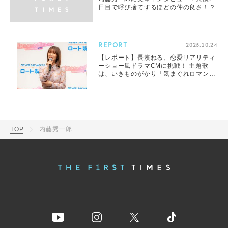
日目で呼び捨てするほどの仲の良さ！？
REPORT
2023.10.24
【レポート】長濱ねる、恋愛リアリティ
ーショー風ドラマCMに挑戦！ 主題歌
は、いきものがかり「気まぐれロマンテ
ィック」
TOP
内藤秀一郎