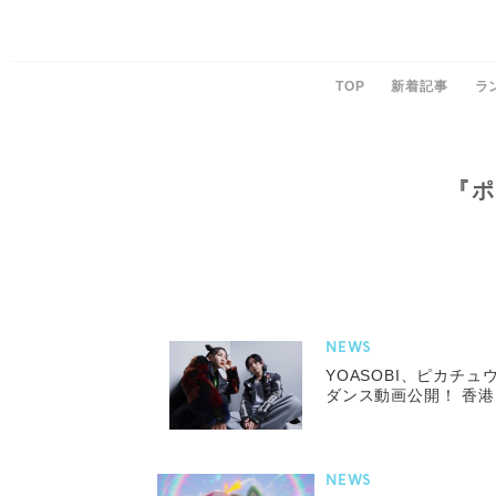
TOP
新着記事
ラ
『ポ
NEWS
YOASOBI、ピカチュウた
ダンス動画公開！ 香
NEWS