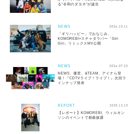
る“令和のダヨネ”が誕生
NEWS
2024.10.11
「ギリハッピー」でおなじみ、
KOMOREBI×スチャダラパー「Giri
Giri」リミックスMV公開
NEWS
2024.07.22
NEWS、優里、&TEAM、アイナら登
場！『CDTVライブ！ライブ！』次回ラ
インナップ発表
REPORT
2023.12.13
【レポート】KOMOREBI、ウィルキン
ソンのイベントで新曲披露