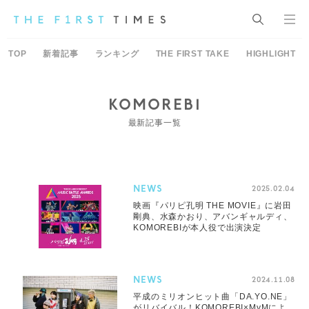
TOP
新着記事
ランキング
THE FIRST TAKE
HIGHLIGHT
KOMOREBI
最新記事一覧
NEWS
2025.02.04
映画『パリピ孔明 THE MOVIE』に岩田
剛典、水森かおり、アバンギャルディ、
KOMOREBIが本人役で出演決定
NEWS
2024.11.08
平成のミリオンヒット曲「DA.YO.NE」
がリバイバル！KOMOREBI×MyMによ