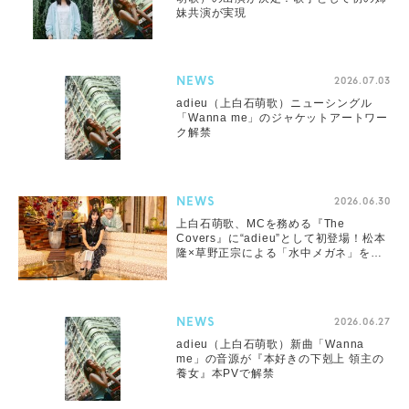
妹共演が実現
NEWS
2026.07.03
adieu（上白石萌歌）ニューシングル
「Wanna me」のジャケットアートワー
ク解禁
NEWS
2026.06.30
上白石萌歌、MCを務める『The
Covers』に“adieu”として初登場！松本
隆×草野正宗による「水中メガネ」をカ
バー
NEWS
2026.06.27
adieu（上白石萌歌）新曲「Wanna
me」の音源が『本好きの下剋上 領主の
養女』本PVで解禁