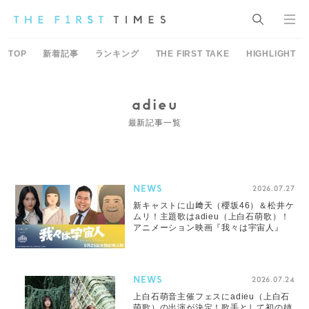
TOP
新着記事
ランキング
THE FIRST TAKE
HIGHLIGHT
adieu
最新記事一覧
NEWS
2026.07.27
新キャストに山﨑天（櫻坂46）＆松井ケ
ムリ！主題歌はadieu（上白石萌歌）！
アニメーション映画『我々は宇宙人』
NEWS
2026.07.24
上白石萌音主催フェスにadieu（上白石
萌歌）の出演が決定！歌手として初の姉