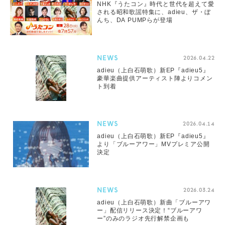
NHK『うたコン』時代と世代を超えて愛
される昭和歌謡特集に、adieu、ザ・ぼ
んち、DA PUMPらが登場
NEWS
2026.04.22
adieu（上白石萌歌）新EP『adieu5』
豪華楽曲提供アーティスト陣よりコメン
ト到着
NEWS
2026.04.14
adieu（上白石萌歌）新EP『adieu5』
より「ブルーアワー」MVプレミア公開
決定
NEWS
2026.03.24
adieu（上白石萌歌）新曲「ブルーアワ
ー」配信リリース決定！“ブルーアワ
ー”のみのラジオ先行解禁企画も