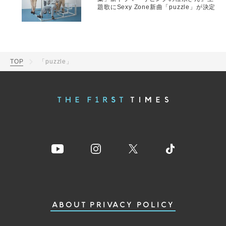
題歌にSexy Zone新曲「puzzle」が決定
TOP
「puzzle」
ABOUT
PRIVACY POLICY