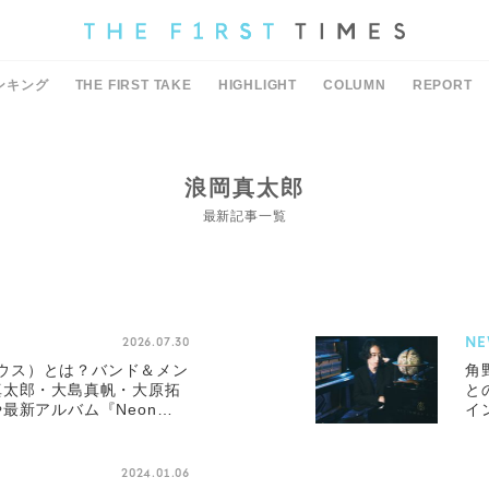
ンキング
THE FIRST TAKE
HIGHLIGHT
COLUMN
REPORT
浪岡真太郎
最新記事一覧
NE
2026.07.30
トハウス）とは？バンド＆メン
角
真太郎・大島真帆・大原拓
と
最新アルバム『Neon
イ
2024.01.06