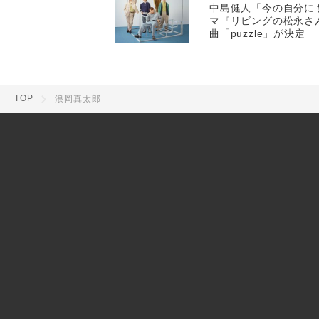
中島健人「今の自分に
マ『リビングの松永さん』
曲「puzzle」が決定
TOP
浪岡真太郎