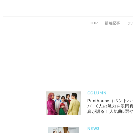
TOP
新着記事
ラ
COLUMN
Penthouse（ペン
バー6人の魅力を浪岡
真が語る！人気曲5選や
Garden』も紹介
NEWS