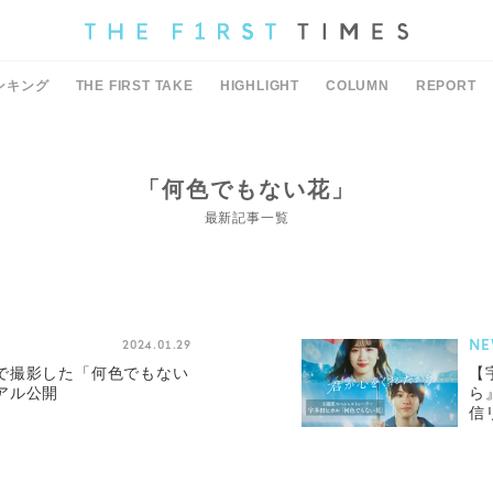
ンキング
THE FIRST TAKE
HIGHLIGHT
COLUMN
REPORT
「何色でもない花」
最新記事一覧
NE
2024.01.29
で撮影した「何色でもない
【
アル公開
ら
信