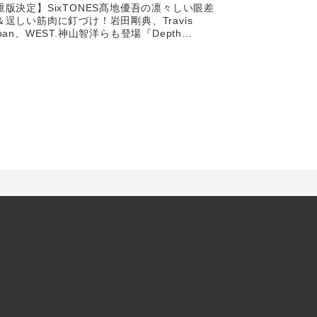
重版決定】SixTONES髙地優吾の凛々しい眼差
＆逞しい筋肉に釘づけ！岩田剛典、Travis
apan、WEST.神山智洋らも登場『Depth
ITION 02』発売