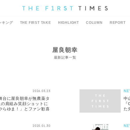
ンキング
THE FIRST TAKE
HIGHLIGHT
COLUMN
REPORT
屋良朝幸
最新記事一覧
NE
2026.03.23
舞台に屋良朝幸が無農薬タ
中
人の肩組み笑顔ショットに
『
やらゆま！」とファン歓喜
た
だ
NE
2025.01.30