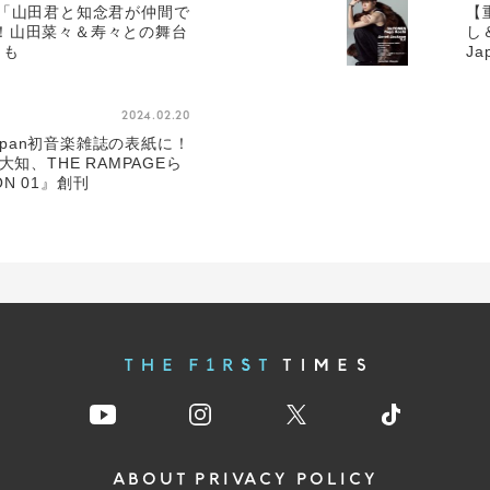
に「山田君と知念君が仲間で
【
！山田菜々＆寿々との舞台
し
トも
J
ED
2024.02.20
Japan初音楽雑誌の表紙に！
大知、THE RAMPAGEら
ON 01』創刊
ABOUT
PRIVACY POLICY