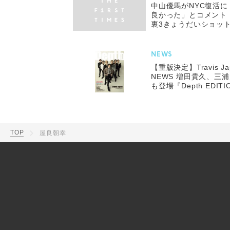
中山優馬がNYC復活
良かった」とコメント
裏3きょうだいショッ
NEWS
【重版決定】Travis 
NEWS 増田貴久、三浦
も登場『Depth EDITI
TOP
屋良朝幸