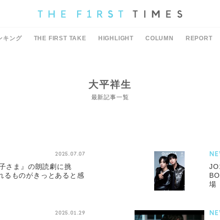
ンキング
THE FIRST TAKE
HIGHLIGHT
COLUMN
REPORT
大平祥生
最新記事一覧
NE
2025.07.07
王子さま』の朗読劇に挑
J
れるものがきっとあると感
BO
場
NE
2025.01.29