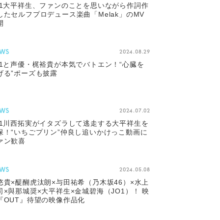
O1大平祥生、ファンのことを思いながら作詞作
したセルフプロデュース楽曲「Melak」のMV
開
WS
2024.08.29
O1と声優・梶裕貴が本気でバトエン！“心臓を
げる”ポーズも披露
WS
2024.07.02
O1川西拓実がイタズラして逃走する大平祥生を
保！“いちごプリン”仲良し追いかけっこ動画に
ァン歓喜
WS
2024.05.08
悠貴×醍醐虎汰朗×与田祐希（乃木坂46）×水上
司×與那城奨×大平祥生×金城碧海（JO1）！ 映
『OUT』待望の映像作品化