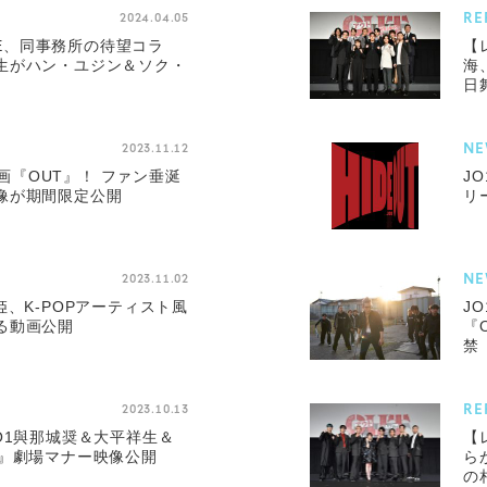
RE
2024.04.05
ONE、同事務所の待望コラ
【
生がハン・ユジン＆ソク・
海
日
NE
2023.11.12
×映画『OUT』！ ファン垂涎
J
像が期間限定公開
リ
NE
2023.11.02
姫、K-POPアーティスト風
J
る動画公開
『
禁
RE
2023.10.13
O1與那城奨＆大平祥生＆
【
T』劇場マナー映像公開
ら
の