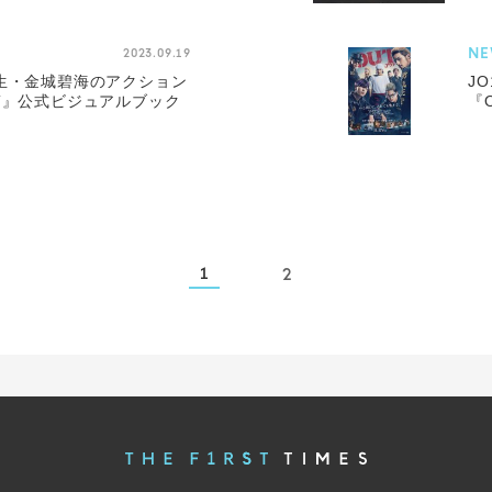
NE
2023.09.19
祥⽣・⾦城碧海のアクション
J
T』公式ビジュアルブック
『
1
2