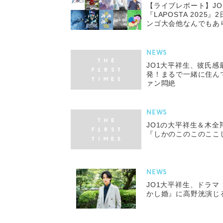
【ライブレポート】JO
『LAPOSTA 202
ンゴ大会他なんでもあ
NEWS
JO1大平祥生、彼氏
発！まるで一緒に住ん
ァン悶絶
NEWS
JO1の大平祥生＆木全
『しかのこのこのここ
NEWS
JO1大平祥生、ドラ
かし婚』に高野洸演じ