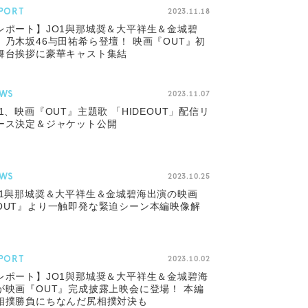
PORT
2023.11.18
レポート】JO1與那城奨＆大平祥生＆金城碧
、乃木坂46与田祐希ら登壇！ 映画『OUT』初
舞台挨拶に豪華キャスト集結
WS
2023.11.07
O1、映画『OUT』主題歌 「HIDEOUT」配信リ
ース決定＆ジャケット公開
WS
2023.10.25
O1與那城奨＆大平祥生＆金城碧海出演の映画
OUT』より一触即発な緊迫シーン本編映像解
PORT
2023.10.02
レポート】JO1與那城奨＆大平祥生＆金城碧海
が映画『OUT』完成披露上映会に登場！ 本編
相撲勝負にちなんだ尻相撲対決も