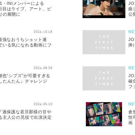
1・INIメンバーによる
J
5』2日目はライブ、アート、ビ
曲
りの展開に
公
NE
2024.10.18
感最強なおうちショット連
J
でいる気になれる動画にフ
捧
NE
2024.08.28
翔也“シプズ”が可愛すぎる
J
したんたん』チャレンジ
確
フ
NE
2024.05.10
マ『過保護な若旦那様の甘や
倉
る主人公の兄役で出演決定
恒
画