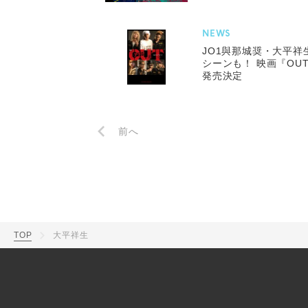
NEWS
JO1與那城奨・⼤平
シーンも！ 映画『OU
発売決定
前へ
TOP
大平祥生