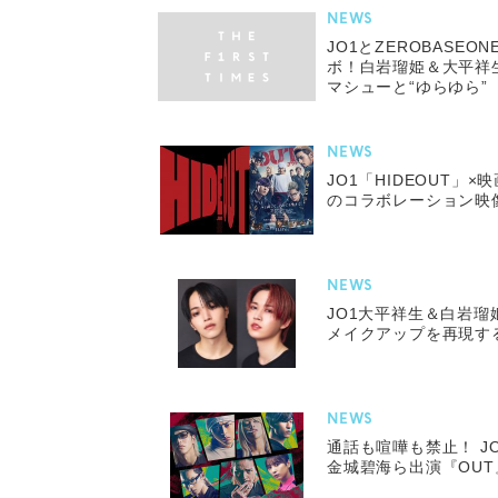
NEWS
JO1とZEROBASE
ボ！白岩瑠姫＆大平祥
マシューと“ゆらゆら”
NEWS
JO1「HIDEOUT」
のコラボレーション映
NEWS
JO1大平祥生＆白岩瑠
メイクアップを再現す
NEWS
通話も喧嘩も禁止！ J
金城碧海ら出演『OU