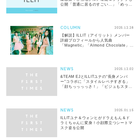
公開「普通に居るのすごい…」「めっち
ゃ栄歩いてる」と反響
COLUMN
2025.12.28
【解説】ILLIT（アイリット）メンバー
詳細プロフィールから人気曲
「Magnetic」「Almond Chocolate」、
Japan 1st Single『時よ止まれ』の注目
ポイントまで
NEWS
2025.12.02
&TEAM EJとILLITユナの“長身メンバ
ー”コラボに「スタイルレベチすぎる」
「顔ちっっっっさ！」「ビジュもスタイ
ルも全てが完璧」と反響
NEWS
2025.01.15
ILLITユナ＆ウォンヒがドラえもん＆ド
ラミちゃんに変身！小顔際立つシートマ
スク姿を公開