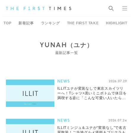
TOP
新着記事
ランキング
THE FIRST TAKE
HIGHLIGHT
YUNAH（ユナ）
最新記事一覧
NEWS
2026.07.29
ILLITユナが変装なしで東京スカイツリ
ーへ！Tシャツ×黒いミニボトムで休日を
満喫する姿に「こんな可愛い人いたら気
絶」「ファッションめっちゃ好き」
NEWS
2026.07.24
ILLITミンジュ＆ユナが“変装なし”で名古
屋散策！ご当地グルメ堪能＆プリクラも