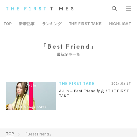
TOP
新着記事
ランキング
THE FIRST TAKE
HIGHLIGHT
「Best Friend」
最新記事一覧
THE FIRST TAKE
2024.04.17
A-Lin – Best Friend 摯友 / THE FIRST
TAKE
TOP
「Best Friend」