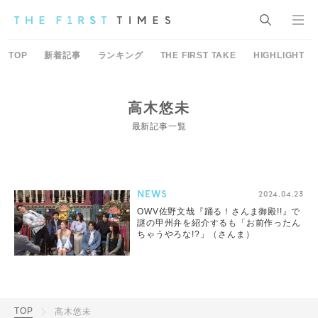
TOP
新着記事
ランキング
THE FIRST TAKE
HIGHLIGHT
高木悠未
最新記事一覧
NEWS
2024.04.23
OWV佐野文哉『踊る！さんま御殿!!』で
謎の甲州弁を紹介するも「お前作ったん
ちゃうやろな!?」（さんま）
TOP
高木悠未