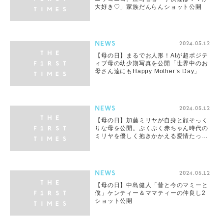
大好き♡」家族だんらんショット公開
NEWS
2024.05.12
【母の日】まるでお人形！AIが超ポジテ
ィブ母の幼少期写真を公開「世界中のお
母さん達にもHappy Mother’s Day」
NEWS
2024.05.12
【母の日】加藤ミリヤが自身と顔そっく
りな母を公開。ぷくぷく赤ちゃん時代の
ミリヤを優しく抱きかかえる愛情たっぷ
りショット
NEWS
2024.05.12
【母の日】中島健人「昔と今のマミーと
僕」ケンティー＆ママティーの仲良し2
ショット公開