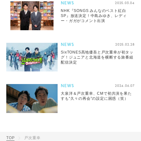
NEWS
2025.03.04
NHK『SONGS みんなのベスト紅白
SP』放送決定！中島みゆき、レディ
ー・ガガがコメント出演
NEWS
2025.02.28
SixTONES髙地優吾と戸次重幸が初タッ
グ！ジュニアと北海道を横断する旅番組
配信決定
NEWS
2024.06.07
大泉洋＆戸次重幸、CMで初共演を果た
すも“久々の再会”の設定に困惑（笑）
TOP
戸次重幸