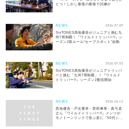
とつ！しかし最後の最後で試練が
NEWS
2026.07.09
SixTONES髙地優吾がジュニアと挑む九
州7県制覇！『ワイルドトリッパー!!』シ
ーズン2新ルール“セーブスポット”始動
NEWS
2026.07.02
SixTONES髙地優吾がジュニアトリッパ
ーと挑む「九州7県制覇」！『ワイルド
トリッパー!!』シーズン2配信開始
NEWS
2026.06.12
髙地優吾・戸次重幸・菅田琳寧・真弓孟
之ら『ワイルドトリッパー!!』メンツが
モノトーンリンクで並ぶ姿に「50代シゲ
さんも溶け込んでてかっこいい」「全員
ビジュいい」「アウトドアコーデ似合