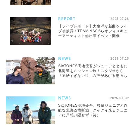
REPORT
2025.07.28
【ライブレポート】大泉洋が新曲をライ
ブ初披露！TEAM NACSらオフィスキュ
ーアーティスト総出演イベント開催
NEWS
2025.07.23
SixTONES高地優吾がジュニアとともに
北海道をミッション旅！スタジオから
「過酷すぎない!?」の声があがる場面も
NEWS
2025.04.09
SixTONES髙地優吾、後輩ジュニアと過
酷な北海道横断旅！グイグイ来るジュニ
アに戸惑い隠せず（笑）