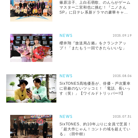
篠原涼子、上白石萌歌、のんらがゲーム
マスター二宮和也に挑む！『ニノさん
SP』に日テレ系新ドラマの豪華キャス
トが大集結
NEWS
2025.09.19
櫻井翔『放送局占拠』をクランクアッ
プ！「またもう一回できたらいいな」
NEWS
2025.08.06
SixTONES髙地優吾が、俳優・⼾次重幸
に容赦のないツッコミ！「電話、⻑いっ
す（笑）」【ワイルドトリッパー!!】
NEWS
2025.07.31
SixTONES、約10年ぶりに全員で芝居！
「超大作じゃん！コントの域を超えてい
る」（田中樹）