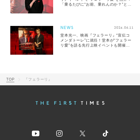
「乗るたびに“お前、乗れんのか？”と試
されているよう」
NEWS
2024.06.11
堂本光一、映画『フェラーリ』“宣伝コ
メンダトーレ”に就任！堂本が“フェラー
リ愛”を語る先行上映イベントも開催決
定
TOP
『フェラーリ』