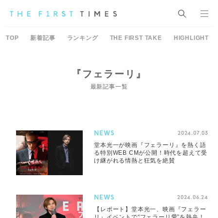
TOP
新着記事
ランキング
THE FIRST TAKE
HIGHLIGHT
『フェラーリ』
最新記事一覧
NEWS
2024.07.03
堂本光一が映画『フェラーリ』を熱く語
る特別WEB CMが公開！時代を超えて受
け継がれる情熱と狂気を絶賛
NEWS
2024.06.24
【レポート】堂本光一、映画『フェラー
リ』イベントで“フェラーリ愛”を熱弁！