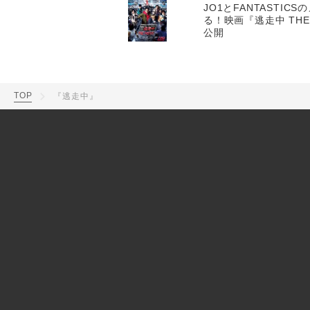
JO1とFANTASTI
る！映画『逃走中 THE
公開
TOP
『逃走中』