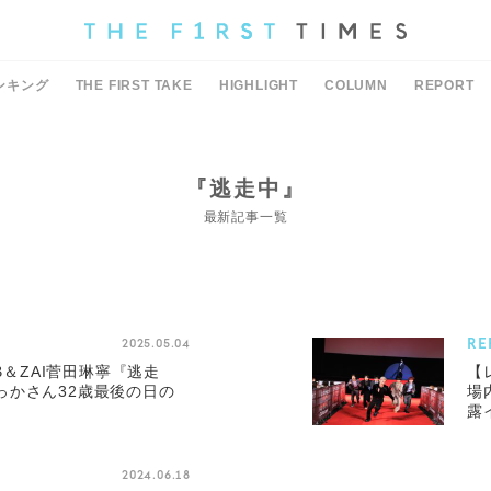
ンキング
THE FIRST TAKE
HIGHLIGHT
COLUMN
REPORT
『逃走中』
最新記事一覧
RE
2025.05.04
とB＆ZAI菅田琳寧『逃走
【
っかさん32歳最後の日の
場
露
2024.06.18