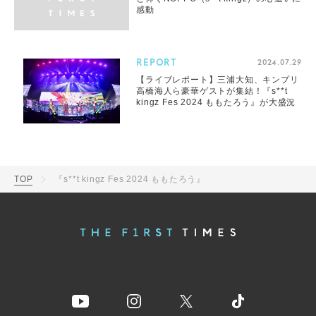
感動
REPORT
2024.07.29
【ライブレポート】三浦大知、キンプリ
高橋海人ら豪華ゲストが集結！『s**t
kingz Fes 2024 ももたろう』が大盛況
TOP
『s**t kingz Fes 2024 ももたろう』