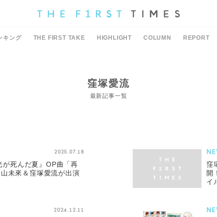
ンキング
THE FIRST TAKE
HIGHLIGHT
COLUMN
REPORT
窪塚愛流
最新記事一覧
NE
2025.07.18
『光が死んだ夏』OP曲「再
窪
森山未來＆窪塚愛流が出演
開
イ
NE
2024.12.11