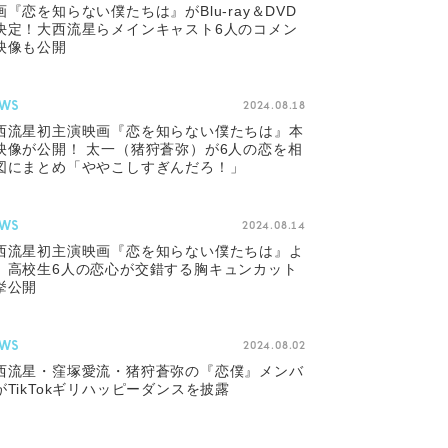
画『恋を知らない僕たちは』がBlu-ray＆DVD
決定！大西流星らメインキャスト6人のコメン
映像も公開
WS
2024.08.18
西流星初主演映画『恋を知らない僕たちは』本
映像が公開！ 太一（猪狩蒼弥）が6人の恋を相
図にまとめ「ややこしすぎんだろ！」
WS
2024.08.14
西流星初主演映画『恋を知らない僕たちは』よ
、高校生6人の恋心が交錯する胸キュンカット
挙公開
WS
2024.08.02
西流星・窪塚愛流・猪狩蒼弥の『恋僕』メンバ
がTikTokギリハッピーダンスを披露