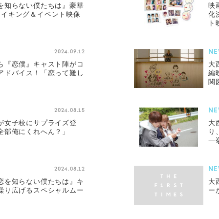
を知らない僕たちは』豪華
映
よりメイキング＆イベント映像
化
ト
NE
2024.09.12
ら『恋僕』キャスト陣がコ
大
アドバイス！「恋って難し
編
関
NE
2024.08.15
が女子校にサプライズ登
大
全部俺にくれへん？」
り
一
NE
2024.08.12
恋を知らない僕たちは』キ
大
繰り広げるスペシャルムー
ー