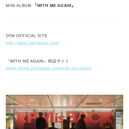
MINI ALBUM
『WITH ME AGAIN』
2PM OFFICIAL SITE
http://www.2pmjapan.com/
『WITH ME AGAIN』特設サイト
https://www.2pmjapan.com/with-me-again/