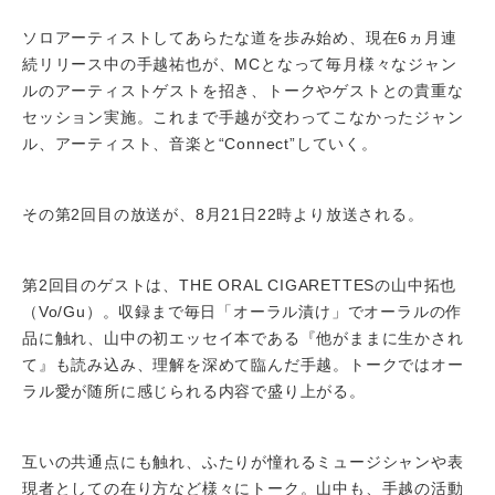
ソロアーティストしてあらたな道を歩み始め、現在6ヵ月連
続リリース中の手越祐也が、MCとなって毎月様々なジャン
ルのアーティストゲストを招き、トークやゲストとの貴重な
セッション実施。これまで手越が交わってこなかったジャン
ル、アーティスト、音楽と“Connect”していく。
その第2回目の放送が、8月21日22時より放送される。
第2回目のゲストは、THE ORAL CIGARETTESの山中拓也
（Vo/Gu）。収録まで毎日「オーラル漬け」でオーラルの作
品に触れ、山中の初エッセイ本である『他がままに生かされ
て』も読み込み、理解を深めて臨んだ手越。トークではオー
ラル愛が随所に感じられる内容で盛り上がる。
互いの共通点にも触れ、ふたりが憧れるミュージシャンや表
現者としての在り方など様々にトーク。山中も、手越の活動