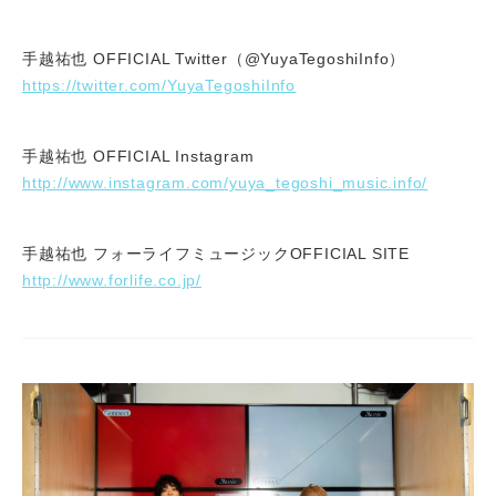
手越祐也 OFFICIAL Twitter（
@YuyaTegoshiInfo
）
https://twitter.com/YuyaTegoshiInfo
手越祐也 OFFICIAL Instagram
http://www.instagram.com/yuya_tegoshi_music.info/
手越祐也 フォーライフミュージックOFFICIAL SITE
http://www.forlife.co.jp/