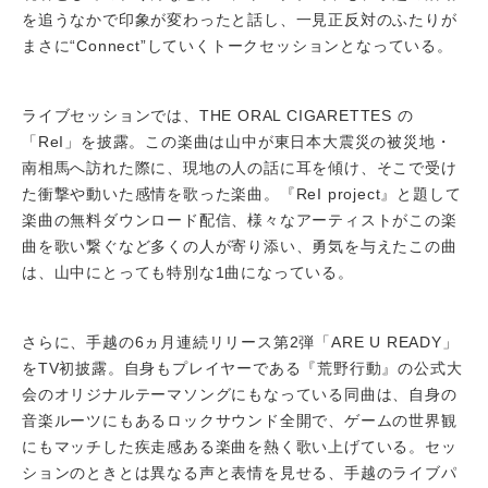
を追うなかで印象が変わったと話し、一見正反対のふたりが
まさに“Connect”していくトークセッションとなっている。
ライブセッションでは、THE ORAL CIGARETTES の
「ReI」を披露。この楽曲は山中が東日本大震災の被災地・
南相馬へ訪れた際に、現地の人の話に耳を傾け、そこで受け
た衝撃や動いた感情を歌った楽曲。『ReI project』と題して
楽曲の無料ダウンロード配信、様々なアーティストがこの楽
曲を歌い繋ぐなど多くの人が寄り添い、勇気を与えたこの曲
は、山中にとっても特別な1曲になっている。
さらに、手越の6ヵ月連続リリース第2弾「ARE U READY」
をTV初披露。自身もプレイヤーである『荒野行動』の公式大
会のオリジナルテーマソングにもなっている同曲は、自身の
音楽ルーツにもあるロックサウンド全開で、ゲームの世界観
にもマッチした疾走感ある楽曲を熱く歌い上げている。セッ
ションのときとは異なる声と表情を見せる、手越のライブパ