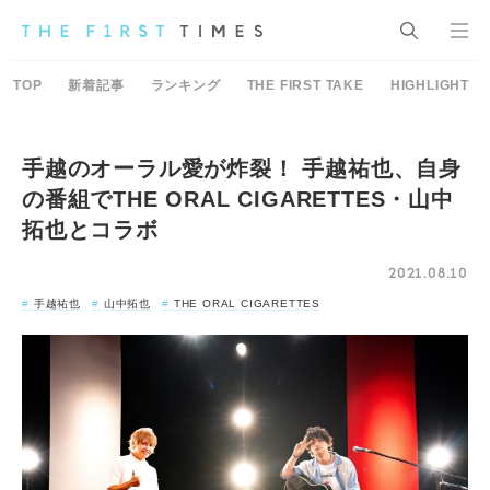
TOP
新着記事
ランキング
THE FIRST TAKE
HIGHLIGHT
手越のオーラル愛が炸裂！ 手越祐也、自身
の番組でTHE ORAL CIGARETTES・山中
拓也とコラボ
2021.08.10
手越祐也
山中拓也
THE ORAL CIGARETTES