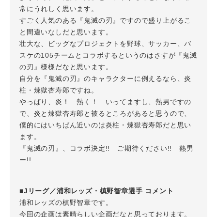
常にうれしく思います。
すごく人気のある『鬼滅の刃』ですので盛り上がるこ
と間違いなしだと思います。
壮大な、ビッグなプロジェクトを野球、サッカー、バ
スケの105チームとコラボするというのはさすが『鬼滅
の刃』様様だなと思います。
自分を『鬼滅の刃』のキャラクターに例えるなら、炎
柱・煉獄杏寿郎ですね。
やっぱり、炎！ 熱く！ いってますし、熱男ですの
で、炎と煉獄杏寿郎と被るところがあると思うので、
僕的にはいちばん近いのは炎柱・煉獄杏寿郎だと思い
ます。
『鬼滅の刃』、コラボ決定!! ご期待ください!! 熱男
ー!!
■Jリーグ／浦和レッズ・槙野智章選手 コメント
浦和レッズの槙野智章です。
今回の企画は素晴らしい企画だなと思っております。