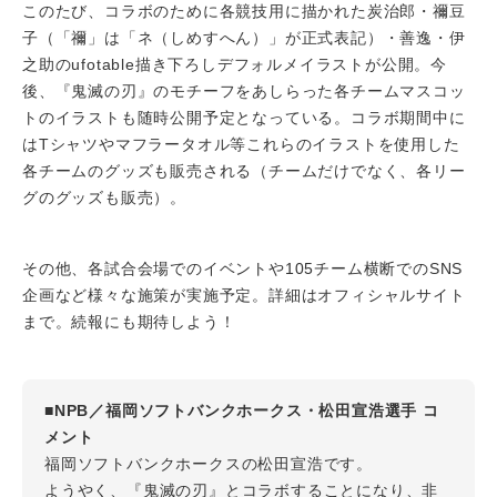
このたび、コラボのために各競技用に描かれた炭治郎・禰豆
子（「禰」は「ネ（しめすへん）」が正式表記）・善逸・伊
之助のufotable描き下ろしデフォルメイラストが公開。今
後、『鬼滅の刃』のモチーフをあしらった各チームマスコッ
トのイラストも随時公開予定となっている。コラボ期間中に
はTシャツやマフラータオル等これらのイラストを使用した
各チームのグッズも販売される（チームだけでなく、各リー
グのグッズも販売）。
その他、各試合会場でのイベントや105チーム横断でのSNS
企画など様々な施策が実施予定。詳細はオフィシャルサイト
まで。続報にも期待しよう！
■NPB／福岡ソフトバンクホークス・松田宣浩選手 コ
メント
福岡ソフトバンクホークスの松田宣浩です。
ようやく、『鬼滅の刃』とコラボすることになり、非