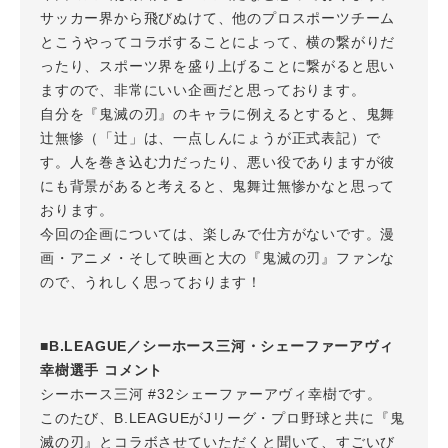
サッカー界から飛びぬけて、他のプロスポーツチーム
とこうやってコラボすることによって、横の繋がりだ
ったり、スポーツ界を盛り上げることに繋がると思い
ますので、非常にいい企画だと思っております。
自分を『鬼滅の刃』のキャラに例えるとすると、鬼舞
辻無惨（「辻」は、一点しんにょうが正式表記）で
す。人を巻き込む力だったり、悪い役でありますが彼
にも背景があると考えると、鬼舞辻無惨かなと思って
おります。
今回の企画については、楽しみで仕方がないです。漫
画・アニメ・そして映画と大の『鬼滅の刃』ファンな
ので、うれしく思っております！
■B.LEAGUE／シーホース三河・シェーファーアヴィ
幸樹選手 コメント
シーホース三河 #32シェーファーアヴィ幸樹です。
このたび、B.LEAGUEがJリーグ・プロ野球と共に『鬼
滅の刃』とコラボさせていただくと聞いて、すごいび