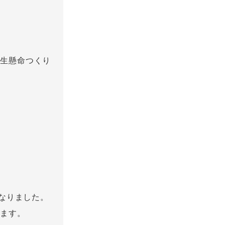
一生懸命つくり
、
となりました。
ります。