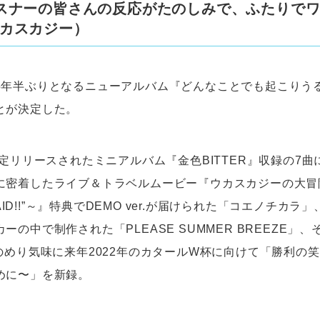
スナーの皆さんの反応がたのしみで、ふたりで
カスカジー）
5年半ぶりとなるニューアルバム『どんなことでも起こりうる
とが決定した。
限定リリースされたミニアルバム『金色BITTER』収録の7曲に
密着したライブ＆トラベルムービー『ウカスカジーの大冒険 ～
FRAID!!”～』特典でDEMO ver.が届けられた「コエノチカ
ーの中で制作された「PLEASE SUMMER BREEZE」
のめり気味に来年2022年のカタールW杯に向けて「勝利の笑
めに〜」を新録。