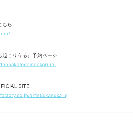
こちら
tour/
も起こりうる』予約ページ
to/donnakotodemookoriuru
CIAL SITE
factory.co.jp/artist/ukasuka_g