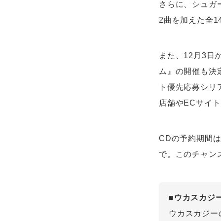
さらに、シュガ
2曲を加えた全1
また、12月3日
ム』の開催も決
ト優先応募シリ
店舗やECサイ
CDの予約期間は8
で。このチャン
■ウカスカジ
ウカスカジー