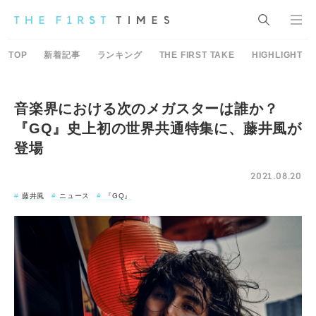
TOP
新着記事
ランキング
THE FIRST TAKE
HIGHLIGHT
音楽界における次のメガスターは誰か？
『GQ』史上初の世界共通特集に、藤井風が
登場
2021.08.20
藤井風
ニュース
『GQ』