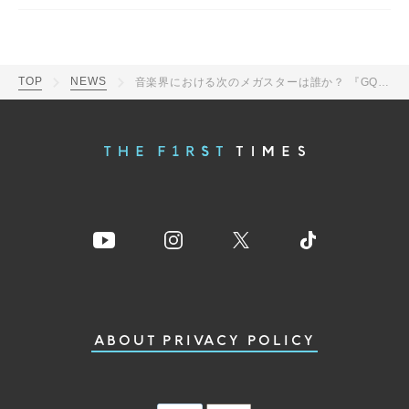
TOP
NEWS
音楽界における次のメガスターは誰か？ 『GQ』史上初の世界共通特集に、藤井風が登場
ABOUT
PRIVACY POLICY