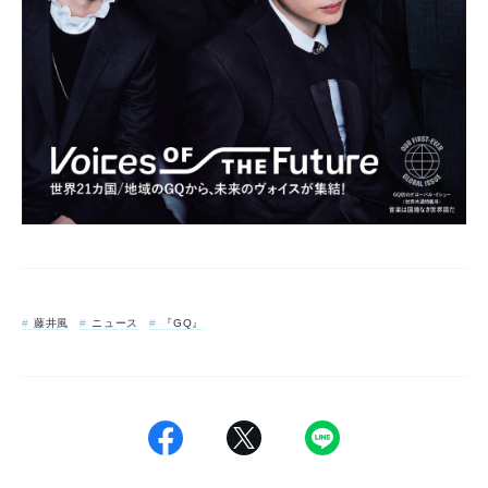
藤井風
ニュース
『GQ』