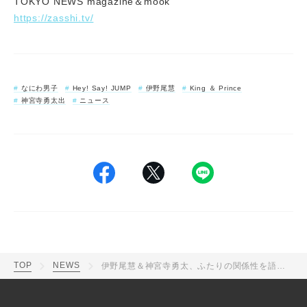
TOKYO NEWS magazine＆mook
https://zasshi.tv/
なにわ男子
Hey! Say! JUMP
伊野尾慧
King ＆ Prince
神宮寺勇太出
ニュース
TOP
NEWS
伊野尾慧＆神宮寺勇太、ふたりの関係性を語る！「“カップル”がぴったりなんじゃないかと思う」（伊野尾）