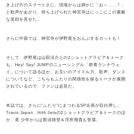
き上げ方のスマートさに、現場からは静かに「お～……！」
と歓声があがり、持ち上げられた神宮寺はにっこにこの素敵
な笑顔を見せた。
さらに中面では、神宮寺が伊野尾をおんぶするカットも！
そして、伊野尾は山田涼介との2ショットグラビア＆トーク
も。Hey! Say! JUMPのニューシングル「群青ランナウェ
イ」について語るほか、お互いのアイドル力、歌声、ダンス
についてなど、こちらもふたりの関係性を探るトークが展開
されているので、ファンは必見だ。
本誌では、さらに“ふたり”にまつわるSP企画が目白押し。
Travis Japan、HiHi Jetsの2ショットグラビア＆トークのほ
か、美 少年からは那須雄登＆浮所飛貴も登場。