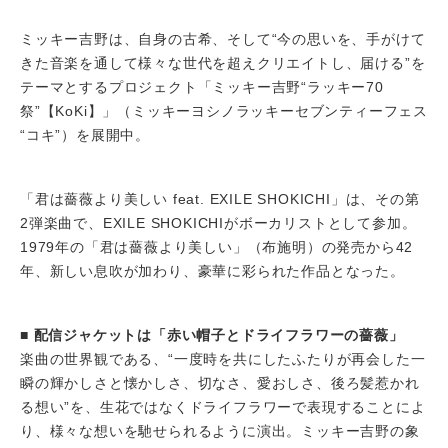
ミッキー吉野は、自身の古希、そして“今の思いを、手がけて
きた音楽を通して様々な世代を超えクリエイトし、届ける”を
テーマとするプロジェクト「ミッキー吉野“ラッキー70
祭”【KoKi】」（ミッキーヨシノラッキーセブンティーフェス
“コキ”）を展開中。
「君は薔薇より美しい feat. EXILE SHOKICHI」は、その第
2弾楽曲で、EXILE SHOKICHIがボーカリストとして参加。
1979年の「君は薔薇より美しい」（布施明）の発売から42
年、新しい息吹が加わり、豪華に彩られた作品となった。
■ 配信ジャケットは「赤い帽子とドライフラワーの薔薇」
楽曲の世界観である、“一度時を共にしたふたりが再会した一
瞬の輝かしさと懐かしさ、切なさ、愛おしさ、後ろ髪惹かれ
る想い”を、生花ではなくドライフラワーで表現することによ
り、様々な想いを馳せられるように演出。ミッキー吉野の象