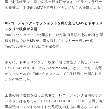
徴である帽子は、妻である吉野祥江が描き、ドライフラワー
の薔薇は、本楽曲のMVを担当したナカノサキの撮影による。
■レコーディング＋オフショットを織り交ぜたMVとドキュメ
ンタリー映像が公開
YouTubeショートで公開されていた楽曲冒頭30秒の映像が話
題を呼んでいたMVが、満を持してミッキー吉野の公式
YouTubeチャンネルにて全編公開。
さらに、ドキュメンタリー映像「君は薔薇より美しい feat.
EXILE SHOKICHI Lucky Documentary」が、ミッキー吉野
オフィシャルYouTubeチャンネルにて9月15日に公開される
ことが決定した。
楽曲の制作過程を追った映像で、レコーディング合間のオフ
ショットはもちろん、EXILE SHOKICHI、ミッキー吉野、亀
田誠治のコメントも含まれた見応えのある内容となってい