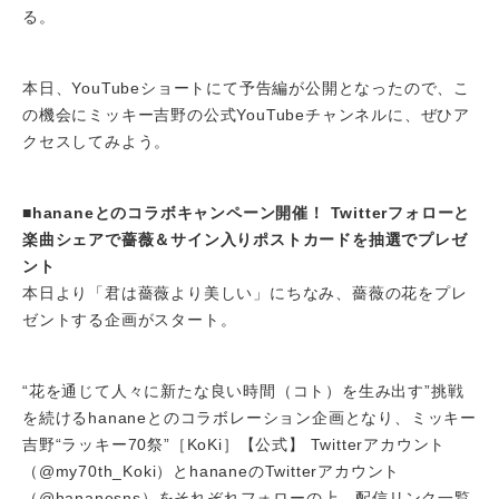
る。
本日、YouTubeショートにて予告編が公開となったので、こ
の機会にミッキー吉野の公式YouTubeチャンネルに、ぜひア
クセスしてみよう。
■hananeとのコラボキャンペーン開催！ Twitterフォローと
楽曲シェアで薔薇＆サイン入りポストカードを抽選でプレゼ
ント
本日より「君は薔薇より美しい」にちなみ、薔薇の花をプレ
ゼントする企画がスタート。
“花を通じて人々に新たな良い時間（コト）を生み出す”挑戦
を続けるhananeとのコラボレーション企画となり、ミッキー
吉野“ラッキー70祭”［KoKi］【公式】 Twitterアカウント
（@my70th_Koki）とhananeのTwitterアカウント
（@hananesns）をそれぞれフォローの上、配信リンク一覧