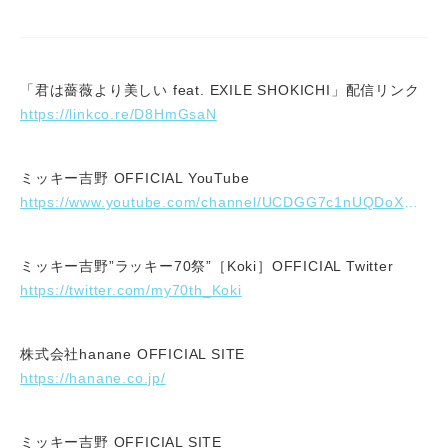
「君は薔薇より美しい feat. EXILE SHOKICHI」配信リンク
https://linkco.re/D8HmGsaN
ミッキー吉野 OFFICIAL YouTube
https://www.youtube.com/channel/UCDGG7c1nUQDoXDFis3JbiaA
ミッキー吉野”ラッキー70祭”［Koki］OFFICIAL Twitter
https://twitter.com/my70th_Koki
株式会社hanane OFFICIAL SITE
https://hanane.co.jp/
ミッキー吉野 OFFICIAL SITE