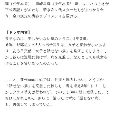
輝（少年忍者）、川崎星輝（少年忍者/「崎」は、たつさきが
正式表記）が加わり、若き次世代スターたちがぶつかり合
う、全力疾走の青春ラブコメディを届ける。
【ドラマ内容】
共学なのに、男しかいない魔のクラス、2年G組。
通称「野郎組」の8人の男子高生は、女子と接触がないあま
り、ある日突然「女子と話せない病」を発症してしまう。し
かし彼らは逆境に負けず、病を克服し、なんとしても彼女を
作ることを誓いあったのだった！
……と、前作season1では、仲間と協力しあい、どうにか
「話せない病」を克服した彼らも、春を迎え3年生に！ し
かしクラス替えは行われず、そのまま3年G組に進級した。う
ちひしがれる8人。さらに、治ったはずの「話せない病」
も、再発してしまっていた。