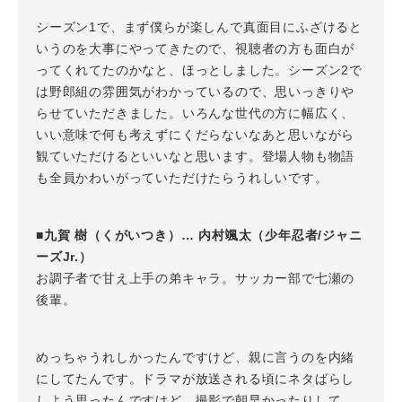
シーズン1で、まず僕らが楽しんで真面目にふざけると
いうのを大事にやってきたので、視聴者の方も面白が
ってくれてたのかなと、ほっとしました。シーズン2で
は野郎組の雰囲気がわかっているので、思いっきりや
らせていただきました。いろんな世代の方に幅広く、
いい意味で何も考えずにくだらないなあと思いながら
観ていただけるといいなと思います。登場人物も物語
も全員かわいがっていただけたらうれしいです。
■九賀 樹（くがいつき）… 内村颯太（少年忍者/ジャニ
ーズJr.）
お調子者で甘え上手の弟キャラ。サッカー部で七瀬の
後輩。
めっちゃうれしかったんですけど、親に言うのを内緒
にしてたんです。ドラマが放送される頃にネタばらし
しよう思ったんですけど、撮影で朝早かったりして、