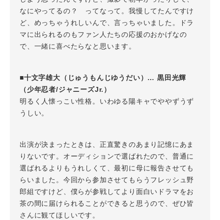
なにやってるの？ ってなって。我慢してたんですけ
ど、めっちゃうれしいんで、言っちゃいました。ドラ
マに出られるのもファン人たちの応援のおかげなの
で、一緒に喜べたらなと思います。
■十文字雄大（じゅうもんじゆうだい）… 黒田光輝
（少年忍者/ジャニーズJr.）
明るく人懐っこい性格。いわゆる陽キャでややずうず
うしい。
出演が決まったときは、正直驚きのあまり記憶にあま
りないです。オーディションで選ばれたので、普通に
選ばれるよりもうれしくて、最初に母に報告させても
らいました。今回から参加させてもらうフレッシュ野
郎組ですけど、僕らが参戦してより面白いドラマをお
茶の間に届けられることができると思うので、ぜひ皆
さんに観てほしいです。