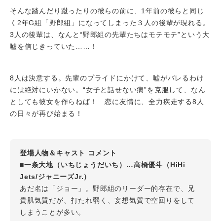
そんな踏んだり蹴ったりの彼らの前に、1年前の彼らと同じ
く2年G組「野郎組」になってしまった３人の後輩が現れる。
3人の後輩は、なんと“野郎組の先輩たちはモテモテ”という大
嘘を信じきっていた……！
8人は決意する。先輩のプライドにかけて、嘘がバレるわけ
には絶対にいかない。“女子と話せない病”を克服して、なん
としても彼女を作らねば！ 恋に友情に、全力疾走する8人
の日々が再び始まる！
登場人物＆キャスト コメント
■一条大地（いちじょうだいち）…高橋優斗（HiHi
Jets/ジャニーズJr.）
あだ名は「ジョー」。野郎組のリーダー的存在で、兄
貴肌気質だが、打たれ弱く、妄想気質で空回りをして
しまうことが多い。