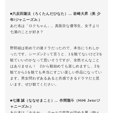
■六反田陽汰（ろくたんだひなた）… 岩崎大昇（美 少
年/ジャニーズJr.）
あだ名は「ロクちゃん」。真面目な優等生。女子より
七瀬のことが好き？
野郎組は初めての連ドラだったので、本当にうれしか
ったです。シーズン2って言うと、1を観てないけど2を
観ていいのかなって思いそうですが、全然そんなこと
はありません！ 2から観始めても楽しめますし、2を
観てから1を観ても本当にすごい楽しい作品になってい
ます。男女問わずあるあると共感できるドラマだと思
います。ぜひ観てください。
■七瀬 誠（ななせまこと）… 作間龍斗（HiHi Jets/ジ
ャニーズJr.）
あだ名は「ナナセ」。クールで空気が読める男（時々