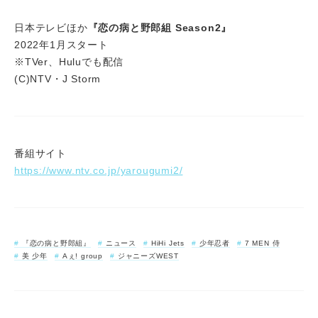
日本テレビほか
『恋の病と野郎組 Season2』
2022年1月スタート
※TVer、Huluでも配信
(C)NTV・J Storm
番組サイト
https://www.ntv.co.jp/yarougumi2/
『恋の病と野郎組』
ニュース
HiHi Jets
少年忍者
7 MEN 侍
美 少年
Aぇ! group
ジャニーズWEST