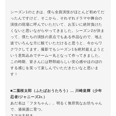
シーズン1のときは、僕ら全員演技がほとんど初めてだ
ったんですけど、そこから、それぞれドラマや舞台の
演技の現場に呼んでいただいて、お互いに絶対負けた
くないと思いながらやってきました。シーズン2が決ま
って、僕たちの演技の原点でもある作品なので、地上
波でいろんな方に観ていただけると思うと、今からワ
クワクしてます。撮影でもシーズン1を絶対超えようと
いう意気込みでチーム一丸となって作ってきました。
この時期、皆さんには野郎組らしい安心感やほのぼの
する感じを笑って楽しんでいただきたいなと思いま
す！
■二葉桜太郎（ふたばおうたろう）… 川崎皇輝（少年
忍者/ジャニーズJr.）
あだ名は「フタちゃん」。明るく無邪気なお坊ちゃん
で、過保護に育つ。
スマホ大好き。