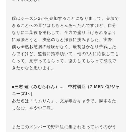
僕はシーズン2から参加することになりまして、参加で
きることへの喜びはもちろんあったんですけど、自分
なりに二葉役を消化して、全力で盛り上げられるよう
に頑張ろうと、決意のもと撮影に挑みました。実際、
僕も全然お芝居の経験がなく、最初はかなり苦戦した
んですけど、監督に指導頂いて、他の7人に応援しても
らって、見守ってもらって、協力してもらって成長で
きたかなと思います。
■三村 蓮（みむられん）… 中村嶺亜（7 MEN 侍/ジャ
ニーズJr.）
あだ名は「ミムりん」。文系毒舌キャラで、脚本をた
しなむ。やや中二病。
またこのメンバーで野郎組に集まれるっていうのがう