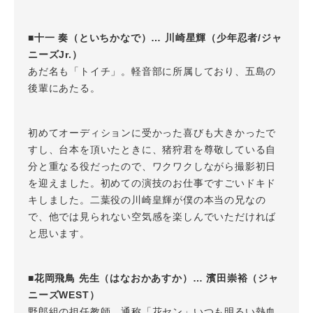
■十一 奏（といちかなで）… 川崎星輝（少年忍者/ジャ
ニーズJr.）
あだ名も「トイチ」。軽音部に所属しており、五島の
後輩にあたる。
初めてオーディションに受かった喜びも大きかったで
すし、台本を頂いたときに、猪狩君を尊敬している自
分と重なる役だったので、ワクワクしながら撮影初日
を迎えました。初めての演技のお仕事ですごいドキド
キしました。二葉役の川崎皇輝が僕の本当の兄なの
で、他では見られない空気感を楽しんでいただければ
と思います。
■花岡飛鳥 先生（はなおかあすか）… 濱田崇裕（ジャ
ニーズWEST）
野郎組の担任教師。通称「花セン」いつも明るい熱血