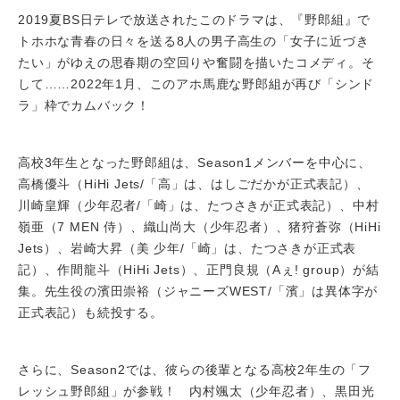
2019夏BS日テレで放送されたこのドラマは、『野郎組』で
トホホな青春の日々を送る8人の男子高生の「女子に近づき
たい」がゆえの思春期の空回りや奮闘を描いたコメディ。そ
して……2022年1月、このアホ馬鹿な野郎組が再び「シンド
ラ」枠でカムバック！
高校3年生となった野郎組は、Season1メンバーを中心に、
高橋優斗（HiHi Jets/「高」は、はしごだかが正式表記）、
川崎皇輝（少年忍者/「崎」は、たつさきが正式表記）、中村
嶺亜（7 MEN 侍）、織山尚大（少年忍者）、猪狩蒼弥（HiHi
Jets）、岩崎大昇（美 少年/「崎」は、たつさきが正式表
記）、作間龍斗（HiHi Jets）、正門良規（Aぇ! group）が結
集。先生役の濱田崇裕（ジャニーズWEST/「濱」は異体字が
正式表記）も続投する。
さらに、Season2では、彼らの後輩となる高校2年生の「フ
レッシュ野郎組」が参戦！ 内村颯太（少年忍者）、黒田光