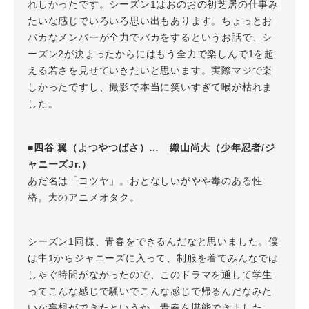
れしかったです。シーズン1はおのおの初芝居の仕事み
たいな感じでいろいろ思い出もあります。ちょっとお
バカなメンバーが全力でバカをするというお話で、シ
ーズン2が決まったからにはもう全力で楽しんで1を超
える若さを見せていきたいと思います。実際マジで楽
しかったですし、撮影で本当に笑いすぎて喉が枯れま
した。
■四谷 翼（よつやつばさ）… 織山尚大（少年忍者/ジ
ャニーズJr.）
あだ名は「ヨツヤ」。おとなしいがやや毒のある性
格。大のアニメオタク。
シーズン1同様、青春をできるんだなと思いました。僕
は中1からジャニーズに入って、制服を着てみんなでは
しゃぐ時間がなかったので、このドラマを通して学生
ってこんな感じで騒いでこんな感じで帰るんだなみた
いな妄想ができたというか、青春を堪能できました。