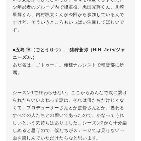
少年忍者のグループ内で後輩役、黒田光輝くん、川崎
星輝くん、内村颯太くんが今回から参加しているんで
すけど、そういうところもいっぱい注目してほしいで
す。
■五島 律（ごとうりつ）… 猪狩蒼弥（HiHi Jets/ジャ
ニーズJr.）
あだ名は「ゴトゥー」。俺様ナルシストで軽音部に所
属。
シーズン1で終わらせない、ここからみんなで次に繋げ
られたらいいよねって話は、それは僕たちだけじゃな
くて、プロデューサーさんとか監督さんとか、携わる
すべての人たちとの願いであったので、かなってうれ
しいという気持ちはありました。シーズン2から十分楽
しめると思うので、僕たちがステージでは見せない一
面を楽しんでいただけたらなと思います。