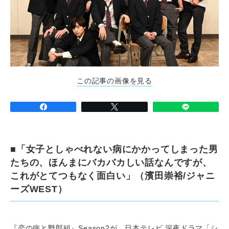
この記事の画像を見る
■「女子としゃべれない病にかかってしまった男
たちの、ほんまにバカバカしい話なんですが、
これがとてつもなく面白い」（
濱田崇裕/ジャニ
ーズWEST）
『恋の病と野郎組』Season2が、日本テレビ 深夜ドラマ「シ