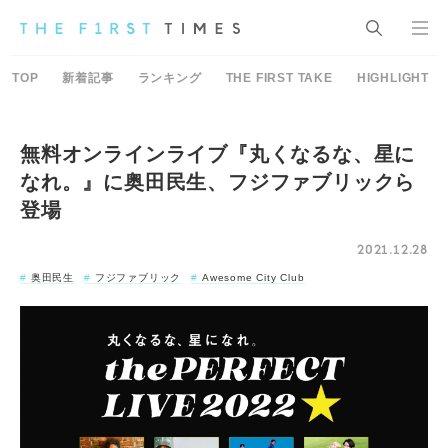
TOP
新着記事
ランキング
THE FIRST TAKE
HIGHLIGHT
無料オンラインライブ『丸くなるな、星に
なれ。』に奥田民生、フジファブリックら
登場
2021.12.28
奥田民生
フジファブリック
Awesome City Club