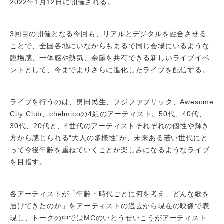
2022年1月12日に開催される。
3回目の開催となる今回も、リアルとデジタルを融合させる
ことで、全国各地にいながらもまるで同じ会場にいるような
臨場感、一体感や熱気、余韻を共有できる新しいライブイベ
ントとして、今までよりさらに進化したライブを配信する。
ライブを行うのは、奥田民生、フジファブリック、Awesome
City Club、chelmicoの4組のアーティスト。50代、40代、
30代、20代と、4世代のアーティストそれぞれの個性や輝き
方から感じられる“大人の多様性”が、未来ある若い世代にと
って今後年齢を重ねていくことが楽しみになるようなライブ
を目指す。
各アーティストが「年齢・時代ごとに何を考え、どんな歌を
届けてきたのか」をアーティストの過去から現在の映像で表
現し、トークの中ではMCのいとうせいこうがアーティスト