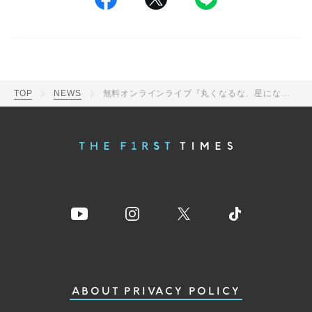
TOP
NEWS
無料オンラインライブ『丸くなるな、星になれ。』に奥田民生、フジファブリックら登場
ABOUT
PRIVACY POLICY