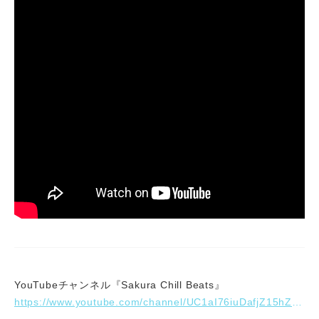
YouTubeチャンネル『Sakura Chill Beats』
https://www.youtube.com/channel/UC1aI76iuDafjZ15hZsQGI-Q