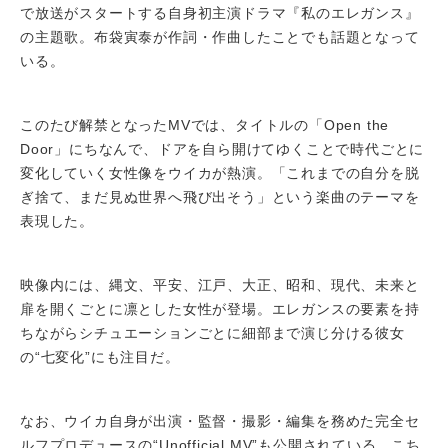
で放送がスタートする自身初主演ドラマ『私のエレガンス』
の主題歌。布袋寅泰が作詞・作曲したことでも話題となって
いる。
このたび解禁となったMVでは、タイトルの「Open the
Door」にちなんで、ドアを自ら開けてゆくことで時代ごとに
変化していく女性像をウイカが熱演。「これまでの自分を脱
ぎ捨て、まだ見ぬ世界へ飛び出そう」という楽曲のテーマを
表現した。
映像内には、縄文、平安、江戸、大正、昭和、現代、未来と
扉を開くごとに凛とした女性が登場。エレガンスの要素を持
ちながらシチュエーションごとに細部まで演じ分ける彼女
の“七変化”にも注目だ。
なお、ウイカ自身が出演・監督・撮影・編集を務めた完全セ
ルフプロデュースの“Unofficial MV”も公開されている。こち