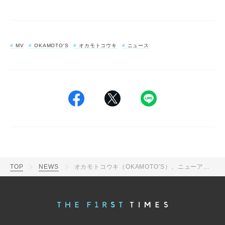
MV
OKAMOTO'S
オカモトコウキ
ニュース
TOP
NEWS
オカモトコウキ（OKAMOTO’S）、ニューアルバム『時のぬけがら』より新曲「SMOKE」を先行配信＆MV公開