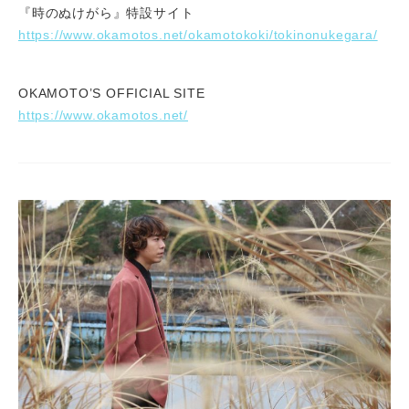
『時のぬけがら』特設サイト
https://www.okamotos.net/okamotokoki/tokinonukegara/
OKAMOTO’S OFFICIAL SITE
https://www.okamotos.net/