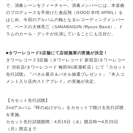
で、演奏シーンをフィーチャー。演奏メンバーには、本楽曲
のプロデュースを手掛けた倉品翔（GOOD BYE APRIL）を
はじめ、今回のアルバムの軸となるレコーディングメンバー
で、ベースの大林亮三（SANABAGUN./Ryozo Band）、ド
ラムのカール・グッチが出演していることにも注目だ。
■タワーレコード3店舗にて店頭施策の実施が決定！
タワーレコード3店舗（タワーレコード 新宿店/タワーレコー
ド 渋谷店/タワーレコード 梅田NU茶屋町店）にて『カセット
先行試聴』『パネル展示＆パネル抽選プレゼント』『本人コ
メント入り店内ストアプレイ』の実施が決定。
【カセット先行試聴】
2ndアルバム『時のぬけがら』をカセットで聴ける先行試聴
を実施。
カセット先行試聴期間：4月19日（火）開店時〜4月25日
（月）閉店まで