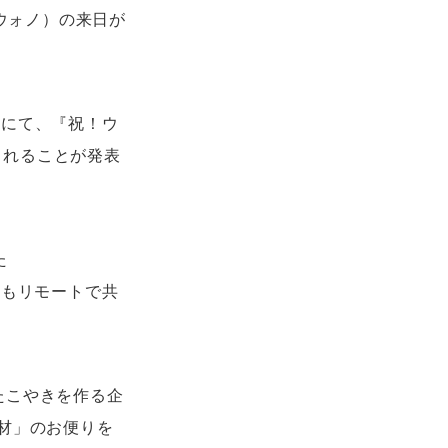
（ウォノ）の来日が
ル」にて、『祝！ウ
されることが発表
た
いつもリモートで共
ルたこやきを作る企
材」のお便りを