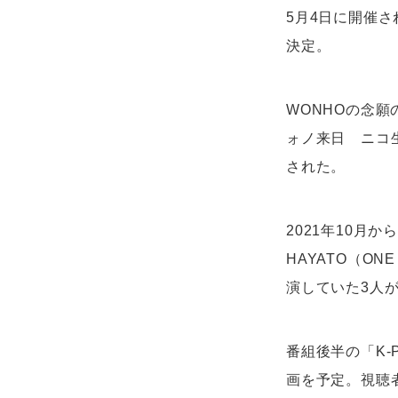
5月4日に開催され
決定。
WONHOの念願
ォノ来日 ニコ生
された。
2021年10月
HAYATO（O
演していた3人
番組後半の「K-
画を予定。視聴