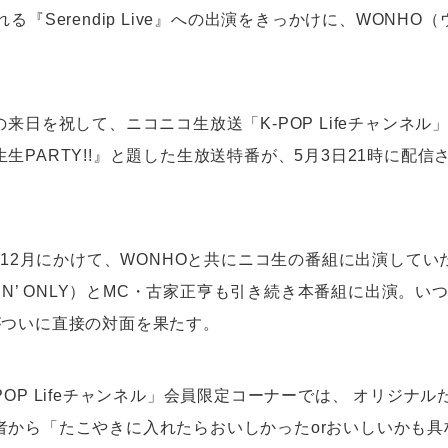
る『Serendip Live』への出演をきっかけに、WONHO
の来日を祝して、ニコニコ生放送「K-POP Lifeチャンネ
生PARTY!!』と題した生放送特番が、5月3日21時に配信
から12月にかけて、WONHOと共にニコ生の番組に出演してい
NE N’ ONLY）とMC・古家正亨も引き続き本番組に出演。
がついに直接の対面を果たす。
POP Lifeチャンネル」会員限定コーナーでは、 オリジナ
者から「たこやきに入れたらおいしかったorおいしいかも具