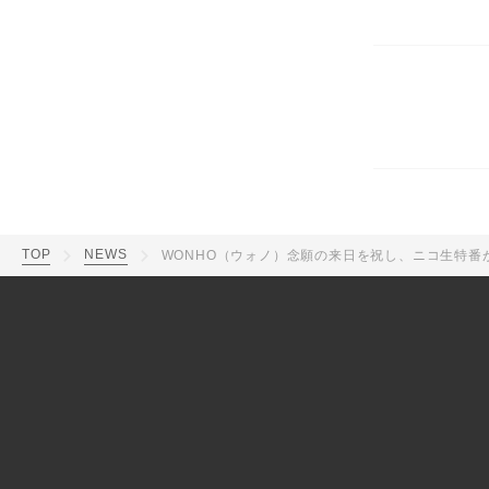
TOP
NEWS
WONHO（ウォノ）念願の来日を祝し、ニコ生特番