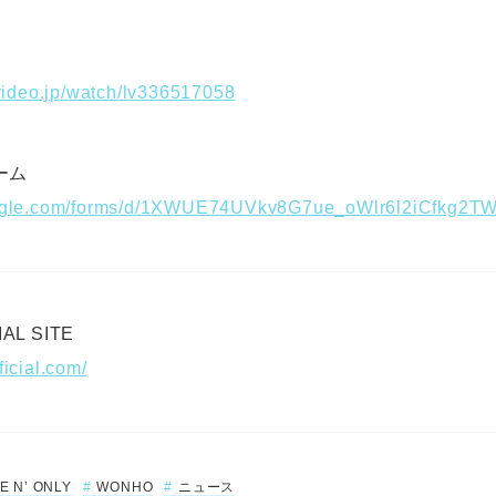
ovideo.jp/watch/lv336517058
ーム
AL SITE
ficial.com/
E N’ ONLY
WONHO
ニュース