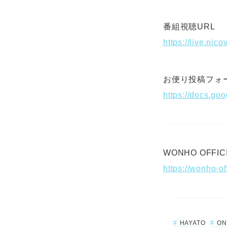
番組視聴URL
https://live.nic
お便り投稿フォ
WONHO OFFICI
https://wonho-of
HAYATO
ON