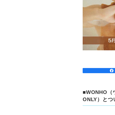
■WONHO（
ONLY）と