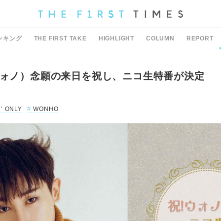
ンキング
THE FIRST TAKE
HIGHLIGHT
COLUMN
REPORT
ウォノ）念願の来日を祝し、ニコ生特番が決定
’ ONLY
WONHO