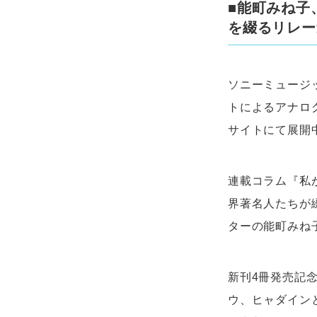
■能町みね子
を綴るリレー
ソニーミュージッ
トによるアナログリ
サイトにて展開
連載コラム『私
界著名人たちが
ターの能町みね
新刊4冊発売記
ウ、ヒャダイン