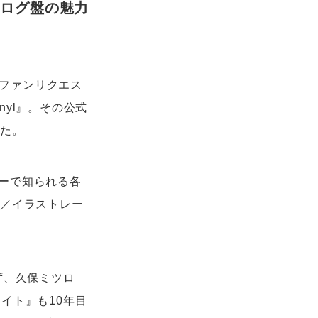
ナログ盤の魅力
るファンリクエス
inyl』。その公式
れた。
ーで知られる各
ト／イラストレー
ず、久保ミツロ
イト』も10年目