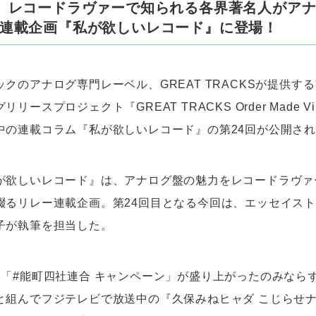
、レコードラヴァーで知られる各界著名人がア
連載企画『私が欲しいレコード』に登場！
クのアナログ専門レーベル、GREAT TRACKSが提供す
リースプロジェクト『GREAT TRACKS Order Made V
中の連載コラム『私が欲しいレコード』の第24回が公開さ
が欲しいレコード』は、アナログ盤の魅力をレコードラヴァ
綴るリレー連載企画。第24回目となる今回は、エッセイス
子が執筆を担当した。
念「#能町四社連合 キャンペーン」が盛り上がったのみなら
と組んでフジテレビで放送中の『久保みねヒャダ こじらせナ