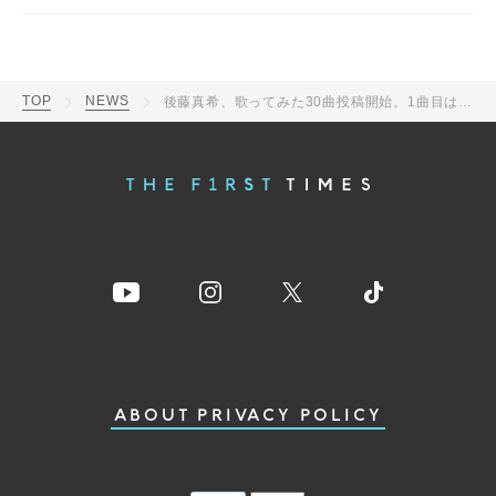
TOP
NEWS
後藤真希、歌ってみた30曲投稿開始。1曲目は恩師・つんく♂率いるシャ乱Qの「ズルい女」
ABOUT
PRIVACY POLICY