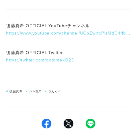
後藤真希 OFFICIAL YouTubeチャンネル
https://www.youtube.com/channel/UCpZwrtcPizMdC4rlbGDZOKg
後藤真希 OFFICIAL Twitter
https://twitter.com/gotomaki923
後藤真希
シャ乱Q
つんく♂