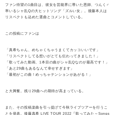
ファン待望の1曲目は、彼女を芸能界に導いた恩師、つんく♂
率いるシャ乱Qの大ヒットソング「ズルい女」。後藤本人は
リスペクトも込めた選曲とコメントしている。
この投稿にファンは
「真希ちゃん、めちゃくちゃうまくてカッコいいです」
「リスペクトしてる想いがとても伝わってきました！」
「歌ってみた動画、1本目の曲がシャ乱Qなのが最高です！」
「あと29曲もあるなんて幸せすぎます」
「最初がこの曲！めっちゃテンションがあがる！」
と大興奮。残り29曲への期待が高まっている。
また、その投稿楽曲を引っ提げて今秋ライブツアーを行うこ
とを発表。後藤真希 LIVE TOUR 2022『歌ってみた～Songs