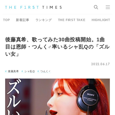
TOP
新着記事
ランキング
THE FIRST TAKE
HIGHLIGHT
後藤真希、歌ってみた30曲投稿開始。1曲
目は恩師・つんく♂率いるシャ乱Qの「ズル
い女」
2022.06.17
後藤真希
シャ乱Q
つんく♂