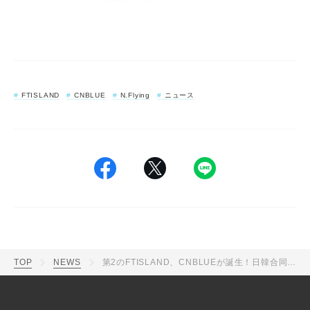
FTISLAND
CNBLUE
N.Flying
ニュース
TOP
NEWS
第2のFTISLAND、CNBLUEが誕生！日韓合同アイドルボーイズバンド結成プロジェクト『THE IDOL BAND』が始動