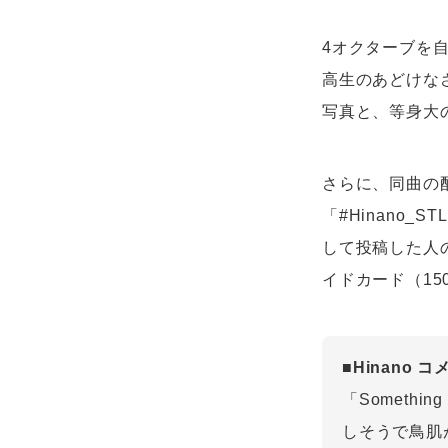
4オクターブを
高生のあどけな
写真と、等身大
さらに、同曲の配
「#Hinano
して投稿した人の
イドカード（15
■Hinano 
「Someth
しそうで鳥肌