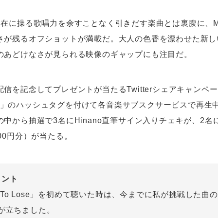
自在に操る歌唱力を余すことなく引きだす楽曲とは裏腹に、
さが残るオフショットが満載だ。大人の色香を漂わせた新し
のあどけなさが見られる映像のギャップにも注目だ。
信を記念してプレゼントが当たるTwitterシェアキャンペ
_STL」のハッシュタグを付けて各音楽サブスクサービスで再
中から抽選で3名にHinano直筆サイン入りチェキが、2名に
00円分）が当たる。
コメント
ing To Lose」を初めて聴いた時は、今までに私が挑戦した
が立ちました。