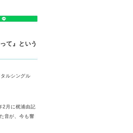
行って』という
ジタルシングル
年2月に梶浦由記
でた音が、今も響