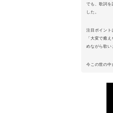
でも、歌詞を
した。
注目ポイント
「大変で癒え
めながら歌い
今この世の中