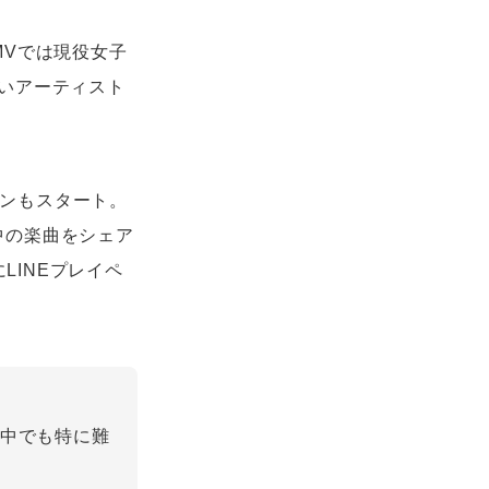
MVでは現役女子
いアーティスト
ーンもスタート。
生中の楽曲をシェア
LINEプレイペ
曲の中でも特に難