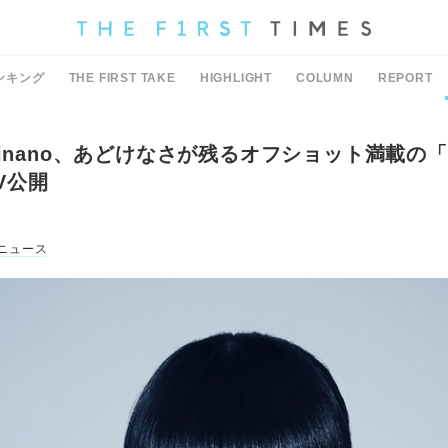
ンキング
THE FIRST TAKE
HIGHLIGHT
COLUMN
REPORT
inano、あどけなさが残るオフショット満載の「So
MV公開
ニュース