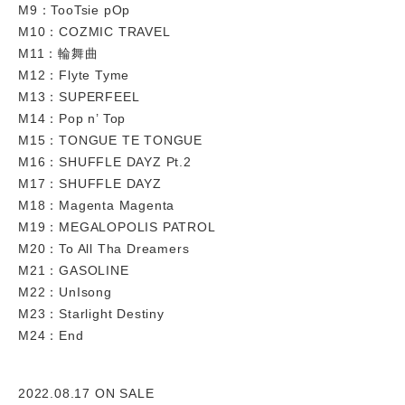
M9：TooTsie pOp
M10：COZMIC TRAVEL
M11：輪舞曲
M12：Flyte Tyme
M13：SUPERFEEL
M14：Pop n’ Top
M15：TONGUE TE TONGUE
M16：SHUFFLE DAYZ Pt.2
M17：SHUFFLE DAYZ
M18：Magenta Magenta
M19：MEGALOPOLIS PATROL
M20：To All Tha Dreamers
M21：GASOLINE
M22：UnIsong
M23：Starlight Destiny
M24：End
2022.08.17 ON SALE