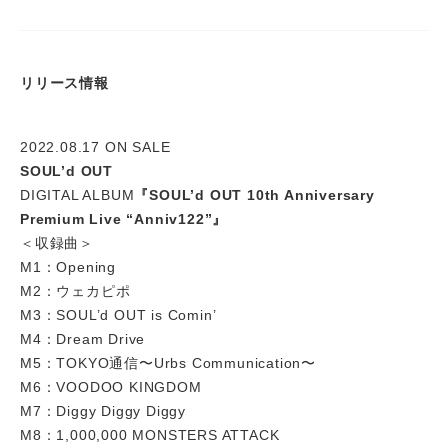
リリース情報
2022.08.17 ON SALE
SOUL’d OUT
DIGITAL ALBUM
『SOUL’d OUT 10th Anniversary
Premium Live “Anniv122”』
＜収録曲＞
M1：Opening
M2：ウェカピポ
M3：SOUL’d OUT is Comin’
M4：Dream Drive
M5：TOKYO通信〜Urbs Communication〜
M6：VOODOO KINGDOM
M7：Diggy Diggy Diggy
M8：1,000,000 MONSTERS ATTACK