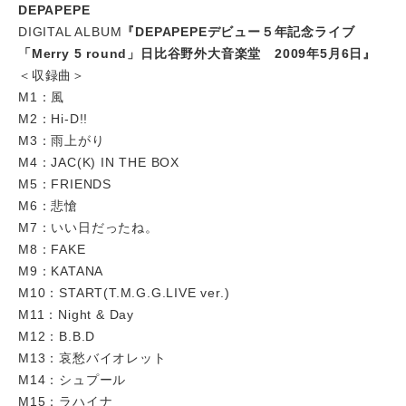
DEPAPEPE
DIGITAL ALBUM
『DEPAPEPEデビュー５年記念ライブ
「Merry 5 round」日比谷野外大音楽堂 2009年5月6日』
＜収録曲＞
M1：風
M2：Hi-D!!
M3：雨上がり
M4：JAC(K) IN THE BOX
M5：FRIENDS
M6：悲愴
M7：いい日だったね。
M8：FAKE
M9：KATANA
M10：START(T.M.G.G.LIVE ver.)
M11：Night & Day
M12：B.B.D
M13：哀愁バイオレット
M14：シュプール
M15：ラハイナ