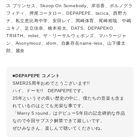
ス プリンセス、Skoop On Somebody、岸谷香、ポルノグラ
フィティ、押尾コータロー、DEPAPEPE、tacica、西野カ
ナ、私立恵比寿中学、安田レイ、岡崎体育、尾崎裕哉、中嶋
ユキノ、足立佳奈、橋本裕太、DATS、DEPAPEKO、
TRI4TH、milet、ザ・リーサルウェポンズ、マハラージャ
ン、Anonymouz、idom、自象存在name-less、山下優太
郎、麗奈
■DEPAPEPE コメント
SMER25周年おめでとうございます!!
ハイ、ドーモ!! DEPAPEPEです。
25年というその長い歴史の中に、僕たちの音楽も含ま
れているのはとても光栄な事です。
「Merry 5 round」はデビュー5年目の記念碑的な作品
なので今回サブスク解禁できて嬉しいです。
ぜひみなさん、楽しんで聴いてくださいね。