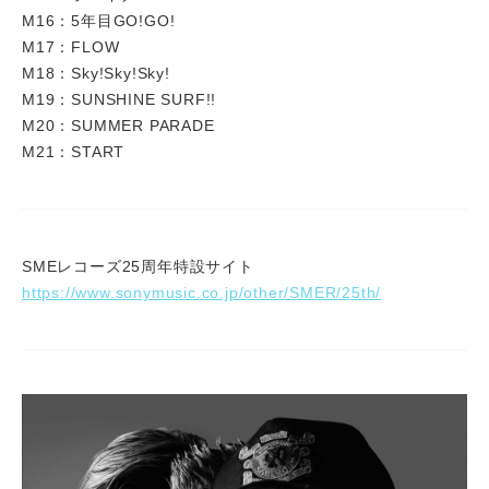
M16：5年目GO!GO!
M17：FLOW
M18：Sky!Sky!Sky!
M19：SUNSHINE SURF!!
M20：SUMMER PARADE
M21：START
SMEレコーズ25周年特設サイト
https://www.sonymusic.co.jp/other/SMER/25th/