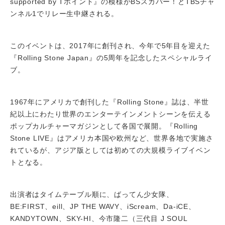
supported by Tポイント』の模様がBSスカパー！とTBSチャ
ンネル1でリレー生中継される。
このイベントは、2017年に創刊され、今年で5年目を迎えた
『Rolling Stone Japan』の5周年を記念したスペシャルライ
ブ。
1967年にアメリカで創刊した『Rolling Stone』誌は、半世
紀以上にわたり世界のエンターテインメントシーンを伝える
ポップカルチャーマガジンとして各国で展開。『Rolling
Stone LIVE』はアメリカ本国や欧州など、世界各地で実施さ
れているが、アジア版としては初めての大規模ライブイベン
トとなる。
出演者はタイムテーブル順に、ばってん少女隊、
BE:FIRST、eill、JP THE WAVY、iScream、Da-iCE、
KANDYTOWN、SKY-HI、今市隆二（三代目 J SOUL