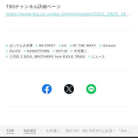
TBSチャンネル詳細ページ
https://www.tbs.co.jp/tbs-ch/information/2022_0825_1800.html
ばってん少女隊
BE:FIRST
eill
JP THE WAVY
iScream
Da-iCE
KANDYTOWN
SKY-HI
今市隆二
三代目 J SOUL BROTHERS from EXILE TRIBE
ニュース
TOP
NEWS
今市隆二、SKY-HI、BE:FIRSTら出演！『Rolling Stone Japan』5周年記念ライブの生中継が決定