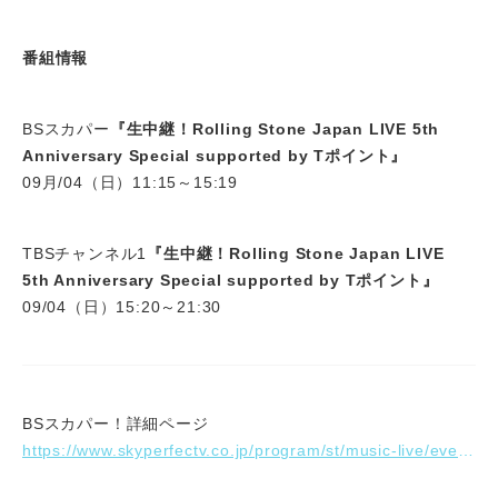
番組情報
BSスカパー
『生中継！Rolling Stone Japan LIVE 5th
Anniversary Special supported by Tポイント』
09月/04（日）11:15～15:19
TBSチャンネル1
『生中継！Rolling Stone Japan LIVE
5th Anniversary Special supported by Tポイント』
09/04（日）15:20～21:30
BSスカパー！詳細ページ
https://www.skyperfectv.co.jp/program/st/music-live/event/rollingstonejapan-live/