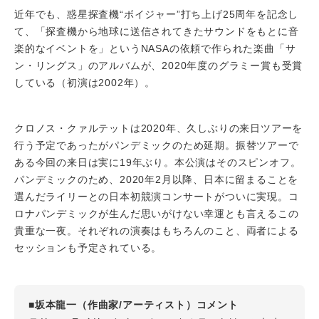
近年でも、惑星探査機“ボイジャー”打ち上げ25周年を記念し
て、「探査機から地球に送信されてきたサウンドをもとに音
楽的なイベントを」というNASAの依頼で作られた楽曲「サ
ン・リングス」のアルバムが、2020年度のグラミー賞も受賞
している（初演は2002年）。
クロノス・クァルテットは2020年、久しぶりの来日ツアーを
行う予定であったがパンデミックのため延期。振替ツアーで
ある今回の来日は実に19年ぶり。本公演はそのスピンオフ。
パンデミックのため、2020年2月以降、日本に留まることを
選んだライリーとの日本初競演コンサートがついに実現。コ
ロナパンデミックが生んだ思いがけない幸運とも言えるこの
貴重な一夜。それぞれの演奏はもちろんのこと、両者による
セッションも予定されている。
■坂本龍一（作曲家/アーティスト）コメント