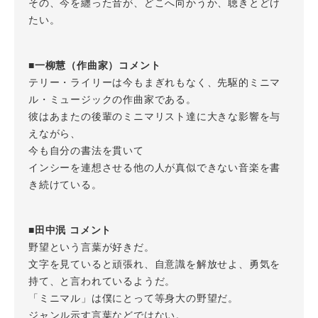
その、今を纏った音が、どこへ向かうか、聴きとどけ
たい。
■一柳慧（作曲家）コメント
テリー・ライリーは今もまぎれもなく、先駆的ミニマ
ル・ミュージックの作曲家である。
彼はあまたの後輩のミニマリスト達に大きな影響を与
えながら、
今も自分の書法を貫いて
インシーを連想させる他の人が真似できない音楽を書
き続けている。
■田中泯 コメント
野望という言葉が好きだ。
文字を見ていると頑張れ、自意識を解放せよ、勇気を
持て、と言われているようだ。
「ミニマル」は僕にとって等身大の野望だ。
ジャンル示す言葉などではない。