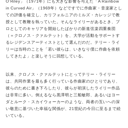
O’Riley」（1971年）にも大きな影響を与えた「A Rainbow
in Curved Air」（1969年）などですでに作曲家・音楽家とし
ての評価を確立し、カリフォルニアのミルズ・カレッジで教
授として教鞭を執っていた。そんなライリーがあるとき、プ
ロとしてのキャリアを開始したばかりの新進弦楽四重奏団
（＝クロノス・クァルテット）を、大学が活動をサポートす
るレジデンスアーティストとして選んだのだ。テリー・ライ
リーは当時のことを「若い彼らは、いきなり僕に作曲を依頼
してきたよ」と楽しそうに回想している。
以来、クロノス・クァルテットにとってテリー・ライリー
は、共同作業を最も多く行っている作曲家のひとりであり、
彼らのために書き下ろしたり、彼らが初演したライリー作品
は非常に多い。例えるなら黒澤明と三船敏郎、あるいはヨー
ダとルーク・スカイウォーカーのような、両者の互いへの深
い敬意に基づいた幸福な関係が、21世紀の今日に至るまで続
いている。