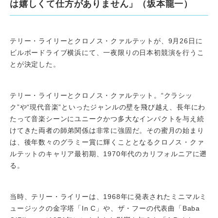
は嬉しくて仕方がありません」（坂本龍一）
テリー・ライリーとクロノス・クァルテットが、9月26日に
ビルボードライブ横浜にて、一夜限りの日本初競演を行うこ
とが決定した。
テリー・ライリーとクロノス・クァルテット。“クラシッ
ク”や“現代音楽”といったジャンルの壁を飛び越え、長年にわ
たって音楽シーンにユニークかつ多大なインパクトを与え続
けてきた両者の師弟関係は非常に強固だ。その蜜月の始まり
は、後年数々のグラミー賞に輝くこととなるクロノス・クァ
ルテットのキャリア最初期、1970年代のカリフォルニアに遡
る。
当時、テリー・ライリーは、1968年に発表されたミニマルミ
ュージックの金字塔「In C」や、ザ・フーの代表曲「Baba