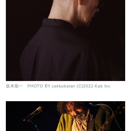
坂本龍一 PHOTO BY zakkubalan (C)2022 Kab Inc