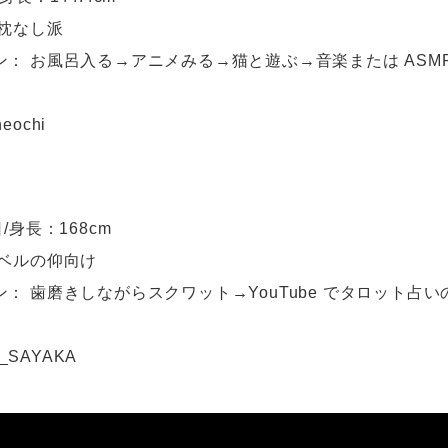
、枕なし派
： お風呂入る→アニメみる→猫と遊ぶ→音楽または ASM
neochi
/身長：168cm
レベルの仰向け
： 歯磨きしながらスクワット→YouTube でタロット占
C_SAYAKA