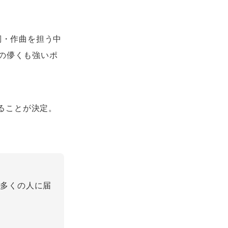
詞・作曲を担う中
ーの儚くも強いポ
れることが決定。
と多くの人に届