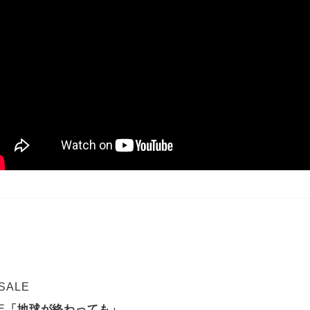
 SALE
E
「地球が終わっても」