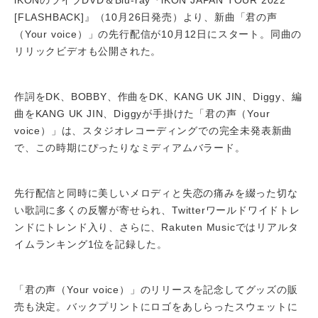
iKONのライブDVD＆Blu-ray『iKON JAPAN TOUR 2022
[FLASHBACK]』（10月26日発売）より、新曲「君の声
（Your voice）」の先行配信が10月12日にスタート。同曲の
リリックビデオも公開された。
作詞をDK、BOBBY、作曲をDK、KANG UK JIN、Diggy、編
曲をKANG UK JIN、Diggyが手掛けた「君の声（Your
voice）」は、スタジオレコーディングでの完全未発表新曲
で、この時期にぴったりなミディアムバラード。
先行配信と同時に美しいメロディと失恋の痛みを綴った切な
い歌詞に多くの反響が寄せられ、Twitterワールドワイドトレ
ンドにトレンド入り、さらに、Rakuten Musicではリアルタ
イムランキング1位を記録した。
「君の声（Your voice）」のリリースを記念してグッズの販
売も決定。バックプリントにロゴをあしらったスウェットに