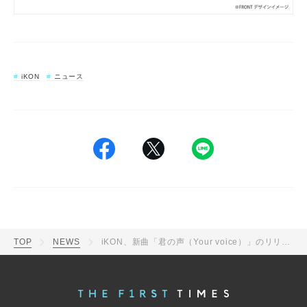
iKON
ニュース
TOP
NEWS
iKON、新曲「君の声（Your voice）」のリリックビデオ公開！ ライブBD＆DVDのトレーラーも解禁