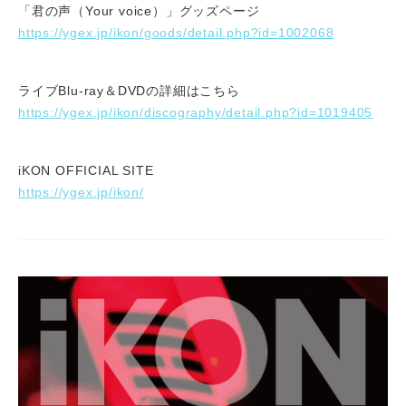
「君の声（Your voice）」グッズページ
https://ygex.jp/ikon/goods/detail.php?id=1002068
ライブBlu-ray＆DVDの詳細はこちら
https://ygex.jp/ikon/discography/detail.php?id=1019405
iKON OFFICIAL SITE
https://ygex.jp/ikon/