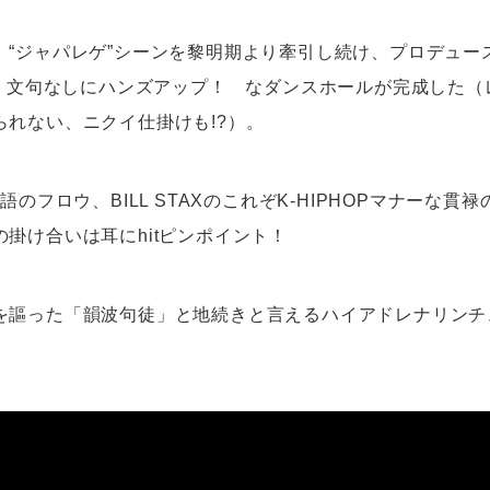
、“ジャパレゲ”シーンを黎明期より牽引し続け、プロデュー
-T。文句なしにハンズアップ！ なダンスホールが完成した
られない、ニクイ仕掛けも!?）。
語のフロウ、BILL STAXのこれぞK-HIPHOPマナーな貫
掛け合いは耳にhitピンポイント！
を謳った「韻波句徒」と地続きと言えるハイアドレナリンチ