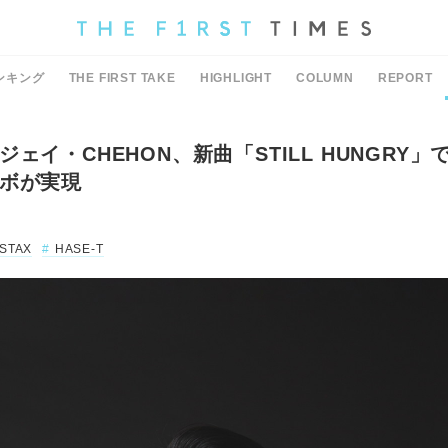
ンキング
THE FIRST TAKE
HIGHLIGHT
COLUMN
REPORT
ェイ・CHEHON、新曲「STILL HUNGRY」でBI
ボが実現
 STAX
HASE-T