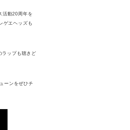
ス活動20周年を
（レゲエヘッズも
禄のラップも聴きど
ューンをぜひチ