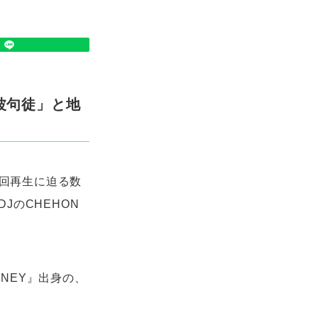
韻波句徒」と地
0万回再生に迫る数
のCHEHON
ONEY』出身の、