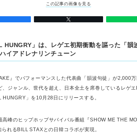
この記事の画像を見る
ILL HUNGRY」は、レゲエ初期衝動を謳った「
ハイアドレナリンチューン
ST TAKE』でパフォーマンスした代表曲「韻波句徒」が2,00
ど、ジャンル、世代を超え、日本全土を席巻しているレゲエDJ
L HUNGRY」を10月28日にリリースする。
高峰のヒップホップサバイバル番組『SHOW ME THE M
知られるBILL STAXとの日韓コラボが実現。