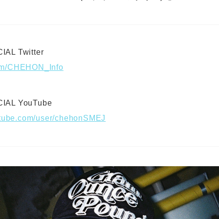
AL Twitter
.com/CHEHON_Info
IAL YouTube
utube.com/user/chehonSMEJ