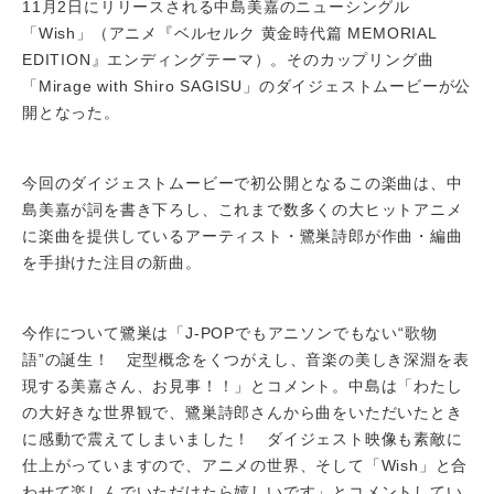
11月2日にリリースされる中島美嘉のニューシングル
「Wish」（アニメ『ベルセルク 黄金時代篇 MEMORIAL
EDITION』エンディングテーマ）。そのカップリング曲
「Mirage with Shiro SAGISU」のダイジェストムービーが公
開となった。
今回のダイジェストムービーで初公開となるこの楽曲は、中
島美嘉が詞を書き下ろし、これまで数多くの大ヒットアニメ
に楽曲を提供しているアーティスト・鷺巣詩郎が作曲・編曲
を手掛けた注目の新曲。
今作について鷺巣は「J-POPでもアニソンでもない“歌物
語”の誕生！ 定型概念をくつがえし、音楽の美しき深淵を表
現する美嘉さん、お見事！！」とコメント。中島は「わたし
の大好きな世界観で、鷺巣詩郎さんから曲をいただいたとき
に感動で震えてしまいました！ ダイジェスト映像も素敵に
仕上がっていますので、アニメの世界、そして「Wish」と合
わせて楽しんでいただけたら嬉しいです」とコメントしてい