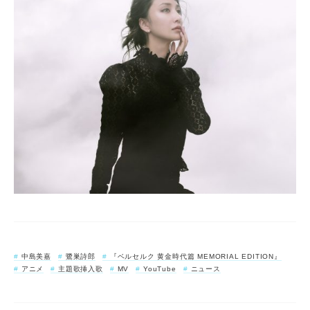
中島美嘉
鷺巣詩郎
『ベルセルク 黄金時代篇 MEMORIAL EDITION』
アニメ
主題歌挿入歌
MV
YouTube
ニュース