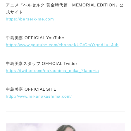
アニメ『ベルセルク 黄金時代篇 MEMORIAL EDITION』公
式サイト
https://berserk-me.com
中島美嘉 OFFICIAL YouTube
https://www.youtube.com/channel/UCtCmYrgndLuLJuhY2P0LiDQ
中島美嘉スタッフ OFFICIAL Twitter
https://twitter.com/nakashima_mika_?lang=ja
中島美嘉 OFFICIAL SITE
http://www.mikanakashima.com/