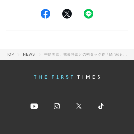
TOP
NEWS
中島美嘉、鷺巣詩郎との初タッグ作「Mirage with Shiro SAGISU」のダイジェストムービー公開