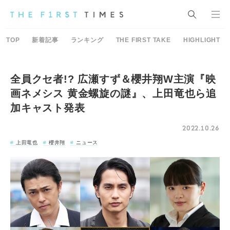
TOP
新着記事
ランキング
THE FIRST TAKE
HIGHLIGHT
全員クセ者!? 広瀬すず＆櫻井翔W主演『映
画ネメシス 黄金螺旋の謎』、上田竜也ら追
加キャスト発表
2022.10.26
上田竜也
櫻井翔
ニュース