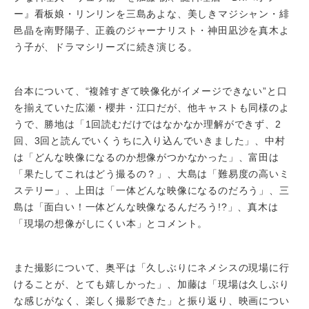
ー』看板娘・リンリンを三島あよな、美しきマジシャン・緋
邑晶を南野陽子、正義のジャーナリスト・神田凪沙を真木よ
う子が、ドラマシリーズに続き演じる。
台本について、“複雑すぎて映像化がイメージできない”と口
を揃えていた広瀬・櫻井・江口だが、他キャストも同様のよ
うで、勝地は「1回読むだけではなかなか理解ができず、2
回、3回と読んでいくうちに入り込んでいきました」、中村
は「どんな映像になるのか想像がつかなかった」、富田は
「果たしてこれはどう撮るの？」、大島は「難易度の高いミ
ステリー」、上田は「一体どんな映像になるのだろう」、三
島は「面白い！一体どんな映像なるんだろう!?」、真木は
「現場の想像がしにくい本」とコメント。
また撮影について、奥平は「久しぶりにネメシスの現場に行
けることが、とても嬉しかった」、加藤は「現場は久しぶり
な感じがなく、楽しく撮影できた」と振り返り、映画につい