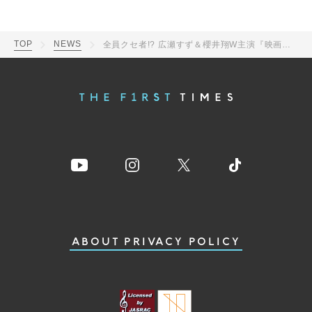
TOP
NEWS
全員クセ者!? 広瀬すず＆櫻井翔W主演『映画ネメシス 黄金螺旋の謎』、上田竜也ら追加キャスト発表
ABOUT
PRIVACY POLICY