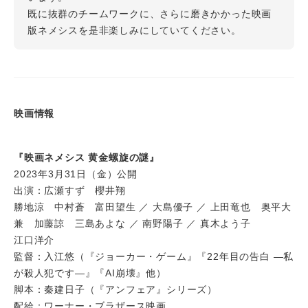
既に抜群のチームワークに、さらに磨きかかった映画
版ネメシスを是非楽しみにしていてください。
映画情報
『映画ネメシス 黄金螺旋の謎』
2023年3月31日（金）公開
出演：広瀬すず 櫻井翔
勝地涼 中村蒼 富田望生 ／ 大島優子 ／ 上田竜也 奥平大
兼 加藤諒 三島あよな ／ 南野陽子 ／ 真木よう子
江口洋介
監督：入江悠（『ジョーカー・ゲーム』『22年目の告白 ―私
が殺人犯です―』『AI崩壊』他）
脚本：秦建日子（『アンフェア』シリーズ）
配給：ワーナー・ブラザース映画