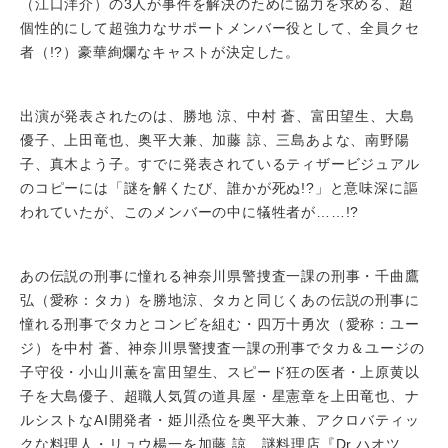
（江口洋介）の3人が事件を解決のために協力を求める、超
個性的にして超強力なサポートメンバー役として、全員クセ
者（!?）豪華絢爛なキャストが決定した。
出演が発表されたのは、勝地 涼、中村 蒼、富田望生、大島
優子、上田竜也、奥平大兼、加藤 諒、三島あよな、南野陽
子、真木よう子。すでに発表されているティザービジュアル
のコピーには「謎を解くたび、誰かが死ぬ!?」と意味深に謳
われていたが、このメンバーの中に犠牲者が……!?
あの伝説の刑事に憧れる神奈川県警捜査一課の刑事・千曲鷹
弘（愛称：タカ）を勝地涼、タカと同じくあの伝説の刑事に
憧れる刑事でタカとコンビを組む・四万十勇次（愛称：ユー
ジ）を中村 蒼、神奈川県警捜査一課の刑事でタカ＆ユージの
子守役・小山川薫を富田望生、スピード狂の医者・上原黄以
子を大島優子、超職人気質の道具屋・星憲章を上田竜也、ナ
ルシストなAI開発者・姫川烝位を奥平大兼、アクロバティッ
クな料理人・リュウ楊一を加藤 諒、謎料理店『Dr.ハオツ