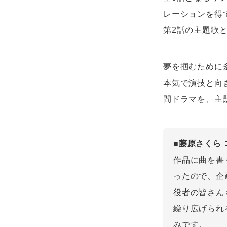
レーションを得
第2話の主題歌
夢を掴むために
本気で演技と向
間ドラマを、主
■藤原さくら
作品に曲を書
ったので、企
役者の皆さん
繰り広げられ
みです。