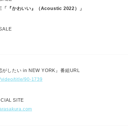
E
「『かわいい』（Acoustic 2022）」
 SALE
したい in NEW YORK』番組URL
/video/title/90-1739
IAL SITE
warasakura.com