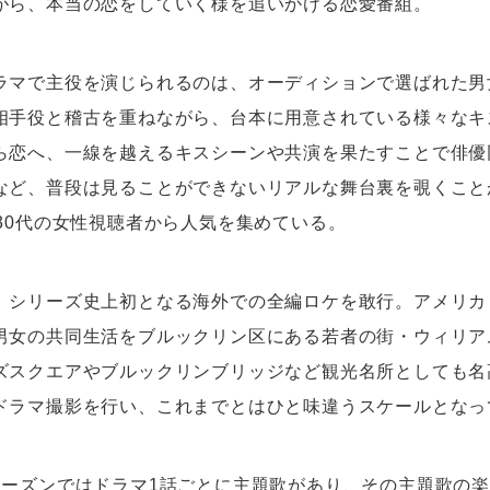
がら、本当の恋をしていく様を追いかける恋愛番組。
ラマで主役を演じられるのは、オーディションで選ばれた男
相手役と稽古を重ねながら、台本に用意されている様々なキ
ら恋へ、一線を越えるキスシーンや共演を果たすことで俳優
など、普段は見ることができないリアルな舞台裏を覗くこと
・30代の女性視聴者から人気を集めている。
、シリーズ史上初となる海外での全編ロケを敢行。アメリカ
男女の共同生活をブルックリン区にある若者の街・ウィリア
ズスクエアやブルックリンブリッジなど観光名所としても名
ドラマ撮影を行い、これまでとはひと味違うスケールとなっ
シーズンではドラマ1話ごとに主題歌があり、その主題歌の